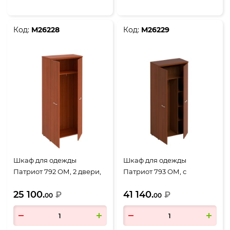
Код:
М26228
Код:
М26229
Шкаф для одежды
Шкаф для одежды
Патриот 792 ОМ, 2 двери,
Патриот 793 ОМ, с
900*460*1970, миланский
дополнением, 2 двери,
25 100.
41 140.
орех
₽
900*460*1970, миланский
₽
00
00
орех