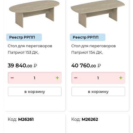
Реестр РРПП
Реестр РРПП
Стол для переговоров
Стол для переговоров
Патриот 153 ДК,
Патриот 154 ДК,
2400*1100*750, дуб
2400*1170*750, дуб
39 840.
40 760.
скандинавский
₽
скандинавский
₽
00
00
в корзину
в корзину
Код:
М26261
Код:
М26262