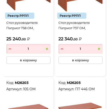
Реестр РРПП
Реестр РРПП
Стол руководителя
Стол руководителя
Патриот 758 ОМ,
Патриот 757 ОМ,
1800*900*750, миланский
1600*800*750, миланский
25 240.
22 340.
орех
₽
орех
₽
00
00
в корзину
в корзину
Код:
М26203
Код:
М26205
Артикул:
105 ОМ
Артикул:
ПТ 446 ОМ