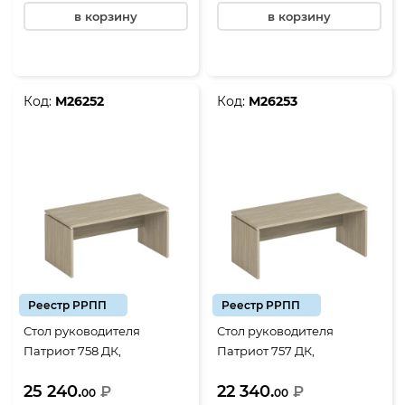
в корзину
в корзину
Код:
М26252
Код:
М26253
Реестр РРПП
Реестр РРПП
Стол руководителя
Стол руководителя
Патриот 758 ДК,
Патриот 757 ДК,
1800*900*750, дуб
1600*800*750, дуб
25 240.
22 340.
скандинавский
₽
скандинавский
₽
00
00