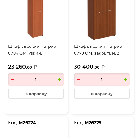
Шкаф высокий Патриот
Шкаф высокий Патриот
0784 ОМ, узкий,
0779 ОМ, закрытый, 2
закрытый, 1 дверь,
двери, 900*460*1970,
23 260.
30 400.
460*460*1970, миланский
₽
миланский орех
₽
00
00
орех
в корзину
в корзину
Код:
М26224
Код:
М26225