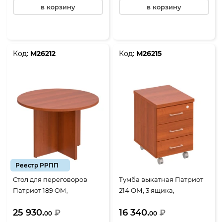
в корзину
в корзину
Код:
М26212
Код:
М26215
Реестр РРПП
Стол для переговоров
Тумба выкатная Патриот
Патриот 189 ОМ,
214 ОМ, 3 ящика,
1100*1100*750, миланский
центральный замок,
25 930.
16 340.
орех
₽
420*520*600, миланский
₽
00
00