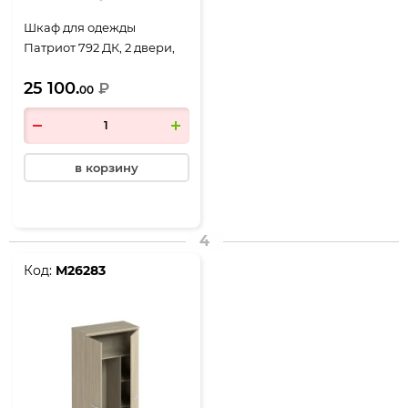
Шкаф для одежды
Патриот 792 ДК, 2 двери,
900*460*1970, дуб
25 100.
скандинавский
₽
00
в корзину
4
Код:
М26283