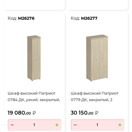
Код:
М26276
Код:
М26277
Шкаф высокий Патриот
Шкаф высокий Патриот
0784 ДК, узкий, закрытый,
0779 ДК, закрытый, 2
1 дверь, 460*460*1970, дуб
двери, 900*460*1970, дуб
19 080.
30 150.
скандинавский
₽
скандинавский
₽
00
00