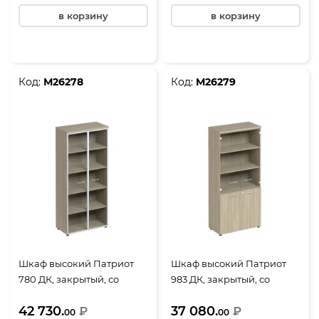
в корзину
в корзину
Код:
М26278
Код:
М26279
Шкаф высокий Патриот
Шкаф высокий Патриот
780 ДК, закрытый, со
983 ДК, закрытый, со
стеклом в алюминиевой
стеклом, 4 двери,
42 730.
37 080.
рамке, 2 двери,
₽
900*460*1970, дуб
₽
00
00