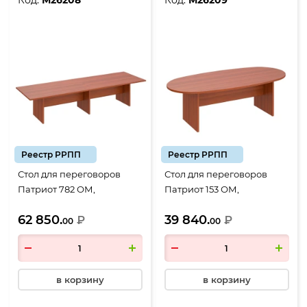
Код:
М26208
Код:
М26209
Реестр РРПП
Реестр РРПП
Стол для переговоров
Стол для переговоров
Патриот 782 ОМ,
Патриот 153 ОМ,
составной, 3500*1100*750,
2400*1100*750, миланский
62 850.
39 840.
миланский орех
₽
орех
₽
00
00
в корзину
в корзину