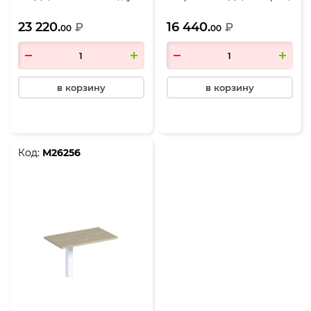
скандинавский
1400*700*720, дуб
23 220.
16 440.
₽
скандинавский
₽
00
00
в корзину
в корзину
Код:
М26256