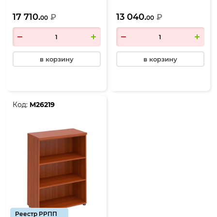
1200*530*630, миланский
миланский орех
17 710.
13 040.
орех
₽
₽
00
00
в корзину
в корзину
Код:
М26219
Реестр РРПП