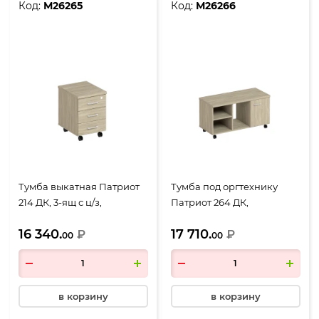
Код:
М26265
Код:
М26266
Тумба выкатная Патриот
Тумба под оргтехнику
214 ДК, 3-ящ с ц/з,
Патриот 264 ДК,
420*520*600, дуб
1200*530*630, дуб
16 340.
17 710.
скандинавский
₽
скандинавский
₽
00
00
в корзину
в корзину