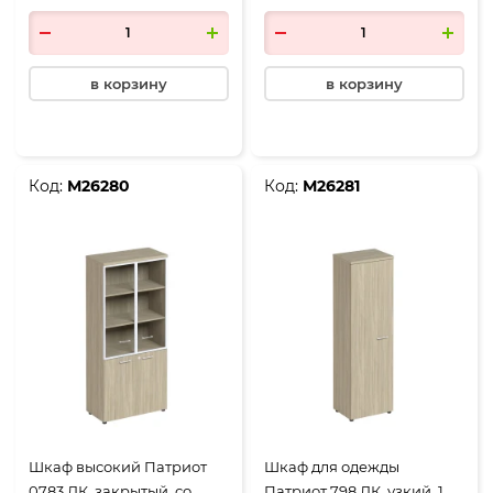
900*460*1970, дуб
скандинавский
скандинавский
в корзину
в корзину
Код:
М26280
Код:
М26281
Шкаф высокий Патриот
Шкаф для одежды
0783 ДК, закрытый, со
Патриот 798 ДК, узкий, 1