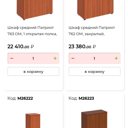
Шкаф средний Патриот
Шкаф средний Патриот
763 ОМ, 1 открытая полка,
762 ОМ, закрытый,
2 двери, 900*460*1200,
900*460*1200, миланский
22 410.
23 380.
миланский орех
₽
орех
₽
00
00
в корзину
в корзину
Код:
М26222
Код:
М26223