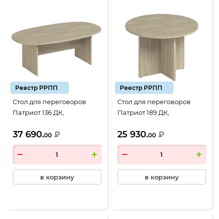
Реестр РРПП
Реестр РРПП
Стол для переговоров
Стол для переговоров
Патриот 136 ДК,
Патриот 189 ДК,
2060*1030*750, дуб
1100*1100*750, дуб
37 690.
25 930.
скандинавский
₽
скандинавский
₽
00
00
в корзину
в корзину