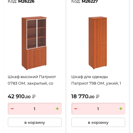
Код:
М26226
Код:
М26227
Шкаф высокий Патриот
Шкаф для одежды
0783 ОМ, закрытый, со
Патриот 798 ОМ, узкий, 1
стеклом в алюминиевой
дверь, 600*460*1970,
42 910.
18 770.
рамке, 4 двери,
₽
миланский орех
₽
00
00
900*460*1970, миланский
орех
в корзину
в корзину