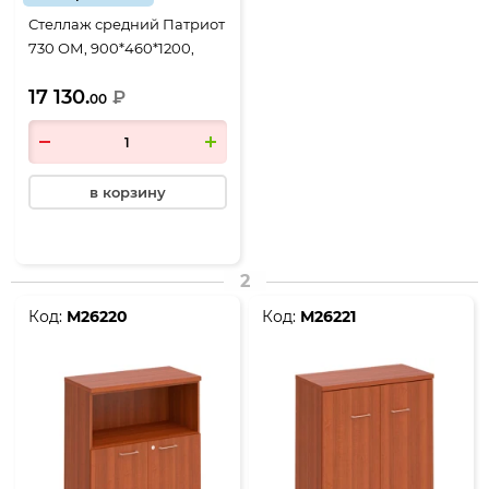
Стеллаж средний Патриот
730 ОМ, 900*460*1200,
миланский орех
17 130.
₽
00
в корзину
2
Код:
М26220
Код:
М26221