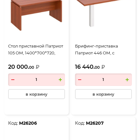
Стол приставной Патриот
Брифинг-приставка
105 ОМ, 1400*700*720,
Патриот 446 ОМ, с
миланский орех
опорой, 1400*700*720,
20 000.
16 440.
₽
миланский орех
₽
00
00
в корзину
в корзину
Код:
М26206
Код:
М26207