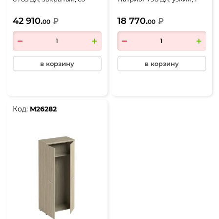
стеклом в алюминиевой
дверь, 600*460*1970, дуб
42 910.
18 770.
рамке, 4 двери,
₽
скандинавский
₽
00
00
900*460*1970, дуб
скандинавский
в корзину
в корзину
Код:
М26282