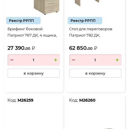
Реестр РРПП
Реестр РРПП
Брифинг боковой
Стол для переговоров
Патриот 767 ДК, 4 ящика,
Патриот 782 ДК,
1200*600*750, дуб
составной, 3500*1100*750,
27 390.
62 850.
скандинавский
₽
дуб скандинавский
₽
00
00
в корзину
в корзину
Код:
М26259
Код:
М26260