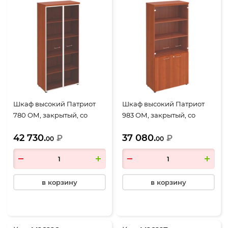
Шкаф высокий Патриот
Шкаф высокий Патриот
780 ОМ, закрытый, со
983 ОМ, закрытый, со
стеклом в алюминиевой
стеклом, 4 двери,
42 730.
37 080.
рамке, 2 двери,
₽
900*460*1970, миланский
₽
00
00
900*460*1970, миланский
орех
орех
в корзину
в корзину