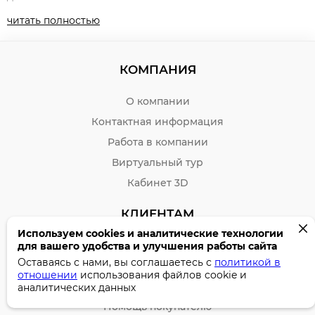
Отличительной особенностью данной серии являются
читать полностью
металлические декоративные вставки между опорой и
столешницей, которые приподнимают ее, делая
конструкцию несколько облегченной. Кабинет
КОМПАНИЯ
представлен разнообразным модельным рядом: рабочие
столы и столы для переговоров, брифинги прямые и
боковые, тумбы и шкафы разных размеров. Страна
О компании
производитель– Россия.
Контактная информация
Данная мебель имеет следующие характеристики:
Работа в компании
• материал - ДСП
Виртуальный тур
• покрытие - ламинированное
Кабинет 3D
• каркас - ДСП
КЛИЕНТАМ
• толщина столешницы - 32 мм
Используем cookies и аналитические технологии
• кромка столешницы - ПВХ 2мм
Бонусы и скидки
для вашего удобства и улучшения работы сайта
Оставаясь с нами, вы соглашаетесь с
политикой в
• толщина опор - 32 мм
Условия возврата
отношении
использования файлов cookie и
Доставка и оплата
аналитических данных
• кромка опор - ПВХ 2мм
Помощь покупателю
• фурнитура - Hettich — Германия