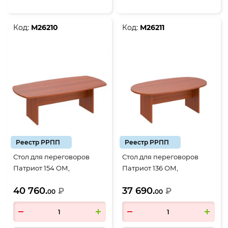
Код:
М26210
Код:
М26211
Реестр РРПП
Реестр РРПП
Стол для переговоров
Стол для переговоров
Патриот 154 ОМ,
Патриот 136 ОМ,
2400*1170*750, миланский
2060*1030*750, миланский
40 760.
37 690.
орех
₽
орех
₽
00
00