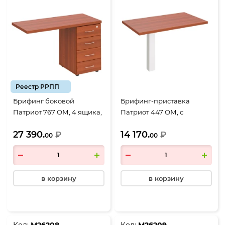
Реестр РРПП
Брифинг боковой
Брифинг-приставка
Патриот 767 ОМ, 4 ящика,
Патриот 447 ОМ, с
1200*600*750, миланский
опорой, 1200*700*720,
27 390.
14 170.
орех
₽
миланский орех
₽
00
00
в корзину
в корзину