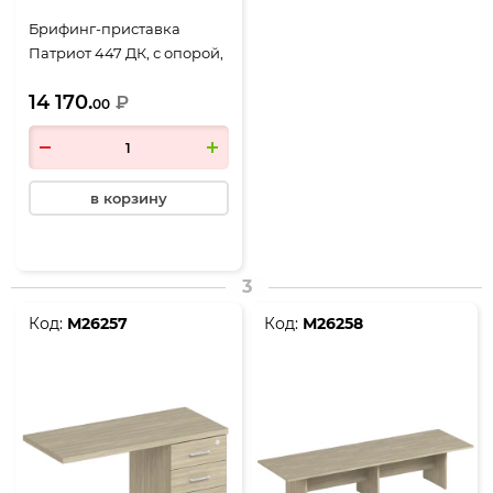
Брифинг-приставка
Патриот 447 ДК, с опорой,
1200*700*720, дуб
14 170.
скандинавский
₽
00
в корзину
3
Код:
М26257
Код:
М26258