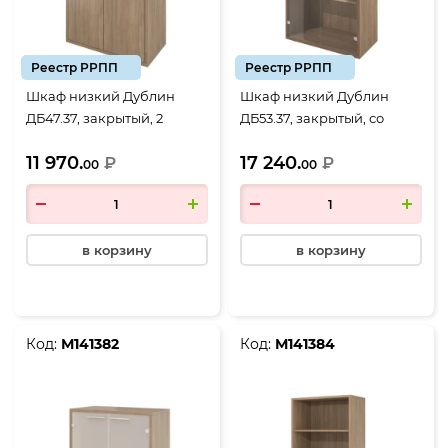
Реестр РРПП
Реестр РРПП
Шкаф низкий Дублин
Шкаф низкий Дублин
ДБ47.37, закрытый, 2
ДБ53.37, закрытый, со
двери, 800*400*1250, Дуб
стеклом прозрачным, 2
11 970.
17 240.
кофейный
₽
двери, 800*400*1250, Дуб
₽
00
00
кофейный
в корзину
в корзину
Код:
М141382
Код:
М141384