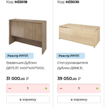
Код:
М33018
Код:
М33030
Реестр РРПП
Реестр РРПП
Греденция Дублин
Стол руководителя
ДБ75.37, 1400*400*1000,
Дублин ДБ68.31,
Дуб кофейный
2000*900*750, Акация
31 000.
39 050.
₽
лорка
₽
00
00
в корзину
в корзину