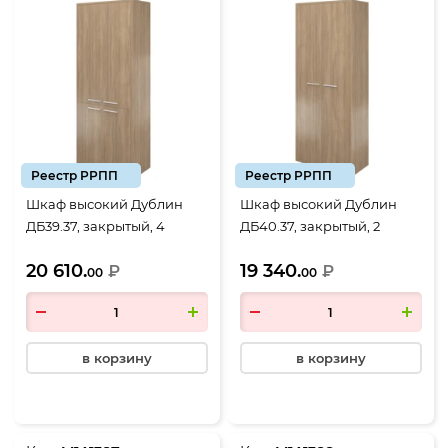
Реестр РРПП
Реестр РРПП
Шкаф высокий Дублин
Шкаф высокий Дублин
ДБ39.37, закрытый, 4
ДБ40.37, закрытый, 2
двери, 800*400*1980, Дуб
двери, 800*400*1980, Дуб
20 610.
19 340.
кофейный
₽
кофейный
₽
00
00
в корзину
в корзину