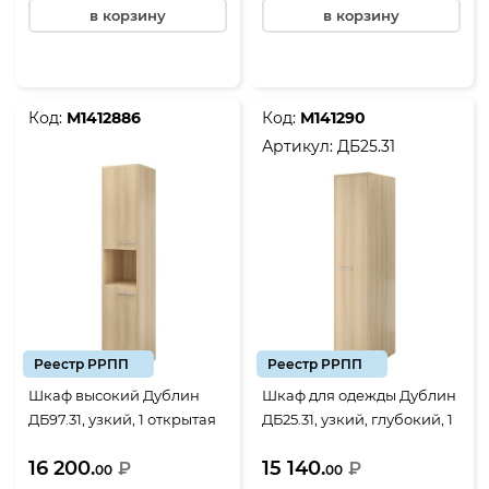
в корзину
в корзину
Код:
М1412886
Код:
М141290
Артикул:
ДБ25.31
Реестр РРПП
Реестр РРПП
Шкаф высокий Дублин
Шкаф для одежды Дублин
ДБ97.31, узкий, 1 открытая
ДБ25.31, узкий, глубокий, 1
полка, 2 двери
дверь, 430*570*1980,
16 200.
15 140.
430*400*1980, Акация
₽
Акация лорка
₽
00
00