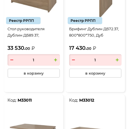
Реестр РРПП
Реестр РРПП
Стол руководителя
Брифинг Дублин ДБ72.37,
Дублин ДБ89.37,
800*800*750, Дуб
1600*900*750, Дуб
кофейный
33 530.
17 430.
кофейный
₽
₽
00
00
в корзину
в корзину
Код:
М33011
Код:
М33012