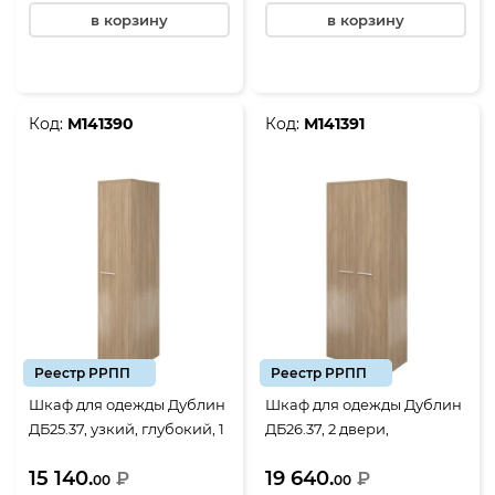
в корзину
в корзину
Код:
М141390
Код:
М141391
Реестр РРПП
Реестр РРПП
Шкаф для одежды Дублин
Шкаф для одежды Дублин
ДБ25.37, узкий, глубокий, 1
ДБ26.37, 2 двери,
дверь, 430*570*1980, Дуб
800*400*1980, Дуб
15 140.
19 640.
кофейный
₽
кофейный
₽
00
00