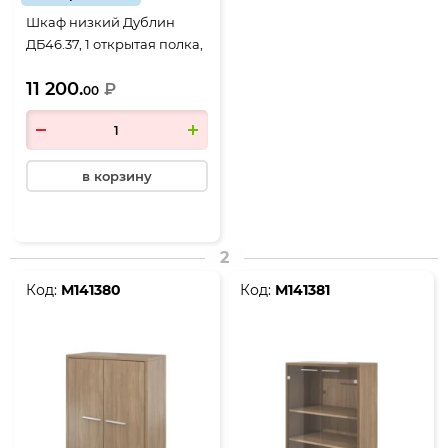
Шкаф низкий Дублин
ДБ46.37, 1 открытая полка,
800*400*1250, Дуб
11 200.
кофейный
₽
00
в корзину
2
Код:
М141380
Код:
М141381