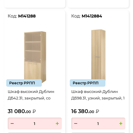
Код:
М141288
Код:
М1412884
Реестр РРПП
Реестр РРПП
Шкаф высокий Дублин
Шкаф высокий Дублин
ДБ42.31, закрытый, со
ДБ98.31, узкий, закрытый, 1
стеклом сатиновым, 4
дверь 430*400*1980,
31 080.
16 380.
двери, 800*400*1980,
₽
Акация лорка
₽
00
00
Акация лорка