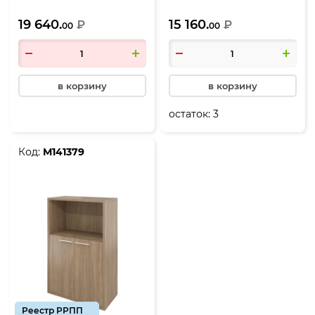
800*400*1980, Акация
550*400*1980, Акация
19 640.
15 160.
лорка
₽
лорка
₽
00
00
в корзину
в корзину
остаток:
3
Код:
М141379
Реестр РРПП