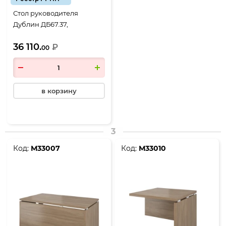
Стол руководителя
Дублин ДБ67.37,
1800*900*750, Дуб
36 110.
кофейный
₽
00
в корзину
3
Код:
М33007
Код:
М33010