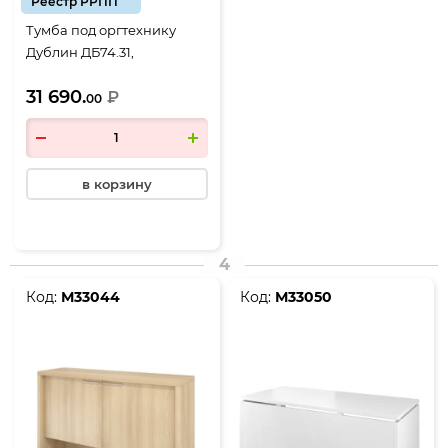
Реестр РРПП
Тумба под оргтехнику
Дублин ДБ74.31,
1200*500*550, Акация
31 690.
лорка
₽
00
в корзину
4
Код:
М33044
Код:
М33050