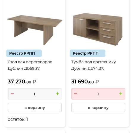
Реестр РРПП
Реестр РРПП
Стол для переговоров
Тумба под оргтехнику
Дублин ДБ69.37,
Дублин ДБ74.37,
2200*1000*750, Дуб
1200*500*550, Дуб
37 270.
31 690.
кофейный
₽
кофейный
₽
00
00
в корзину
в корзину
остаток:
1