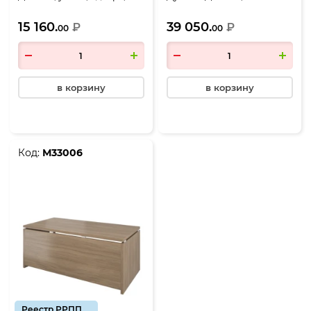
550*400*1980, Дуб
2000*900*750, Дуб
15 160.
39 050.
кофейный
₽
кофейный
₽
00
00
в корзину
в корзину
Код:
М33006
Реестр РРПП