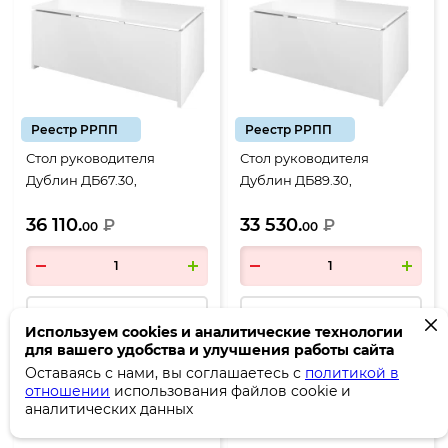
Реестр РРПП
Реестр РРПП
Стол руководителя
Стол руководителя
Дублин ДБ67.30,
Дублин ДБ89.30,
1800*900*750, белый
1600*900*750, белый
36 110.
33 530.
₽
₽
00
00
в корзину
в корзину
Используем cookies и аналитические технологии
для вашего удобства и улучшения работы сайта
Оставаясь с нами, вы соглашаетесь с
политикой в
отношении
использования файлов cookie и
Код:
М33055
Код:
М33056
аналитических данных