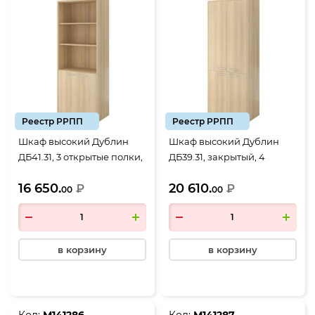
Реестр РРПП
Реестр РРПП
Шкаф высокий Дублин
Шкаф высокий Дублин
ДБ41.31, 3 открытые полки,
ДБ39.31, закрытый, 4
2 двери, 800*400*1980,
двери, 800*400*1980,
16 650.
20 610.
Акация лорка
₽
Акация лорка
₽
00
00
в корзину
в корзину