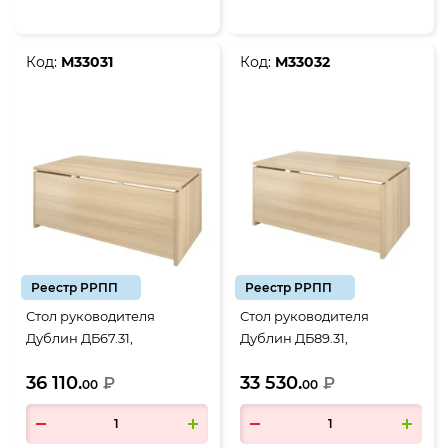
Код:
М33031
Код:
М33032
Реестр РРПП
Реестр РРПП
Стол руководителя
Стол руководителя
Дублин ДБ67.31,
Дублин ДБ89.31,
1800*900*750, Акация
1600*900*750, Акация
36 110.
33 530.
лорка
₽
лорка
₽
00
00