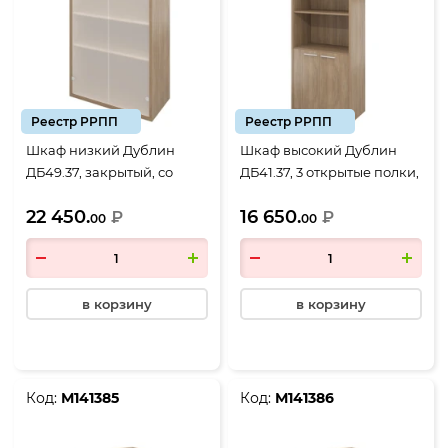
Реестр РРПП
Реестр РРПП
Шкаф низкий Дублин
Шкаф высокий Дублин
ДБ49.37, закрытый, со
ДБ41.37, 3 открытые полки,
стеклом сатиновым, 2
2 двери, 800*400*1980,
22 450.
16 650.
двери, 800*400*1250, Дуб
₽
Дуб кофейный
₽
00
00
кофейный
в корзину
в корзину
Код:
М141385
Код:
М141386