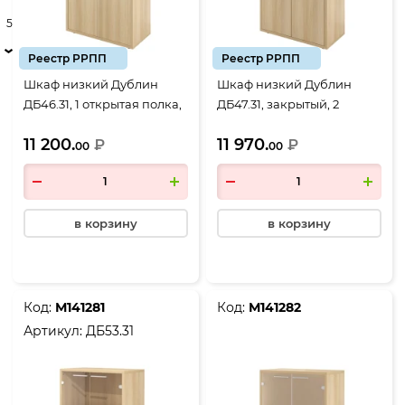
5
Реестр РРПП
Реестр РРПП
Шкаф низкий Дублин
Шкаф низкий Дублин
ДБ46.31, 1 открытая полка,
ДБ47.31, закрытый, 2
800*400*1250, Акация
двери, 800*400*1250,
11 200.
11 970.
лорка
₽
Акация лорка
₽
00
00
в корзину
в корзину
Код:
М141281
Код:
М141282
Артикул:
ДБ53.31