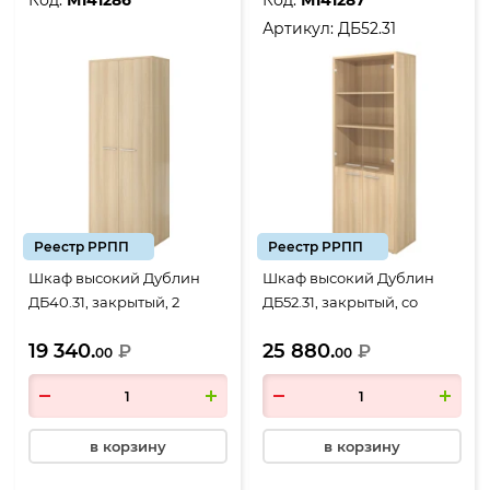
Код:
М141286
Код:
М141287
Артикул:
ДБ52.31
Реестр РРПП
Реестр РРПП
Шкаф высокий Дублин
Шкаф высокий Дублин
ДБ40.31, закрытый, 2
ДБ52.31, закрытый, со
двери, 800*400*1980,
стеклом прозрачным, 4
19 340.
25 880.
Акация лорка
₽
двери, 800*400*1980,
₽
00
00
Акация лорка
в корзину
в корзину