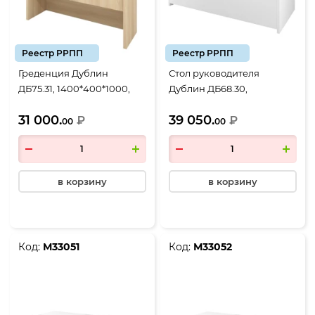
Реестр РРПП
Реестр РРПП
Греденция Дублин
Стол руководителя
ДБ75.31, 1400*400*1000,
Дублин ДБ68.30,
Акация лорка
2000*900*750, белый
31 000.
39 050.
₽
₽
00
00
в корзину
в корзину
Код:
М33051
Код:
М33052