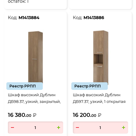
остаток:
1
Код:
М1413884
Код:
М1413886
Реестр РРПП
Реестр РРПП
Шкаф высокий Дублин
Шкаф высокий Дублин
ДБ98.37, узкий, закрытый,
ДБ97.37, узкий, 1 открытая
1 дверь 430*400*1980, Дуб
полка, 2 двери
16 380.
16 200.
кофейный
₽
430*400*1980, Дуб
₽
00
00
кофейный