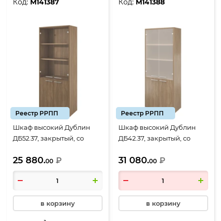
Код:
М141387
Код:
М141388
Реестр РРПП
Реестр РРПП
Шкаф высокий Дублин
Шкаф высокий Дублин
ДБ52.37, закрытый, со
ДБ42.37, закрытый, со
стеклом прозразным, 4
стеклом сатиновым, 4
25 880.
31 080.
двери, 800*400*1980, Дуб
₽
двери, 800*400*1980, Дуб
₽
00
00
кофейный
кофейный
в корзину
в корзину