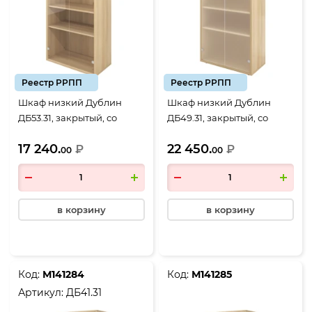
Реестр РРПП
Реестр РРПП
Шкаф низкий Дублин
Шкаф низкий Дублин
ДБ53.31, закрытый, со
ДБ49.31, закрытый, со
стеклом прозрачным, 2
стеклом сатиновым, 2
17 240.
22 450.
двери, 800*400*1250,
₽
двери, 800*400*1250,
₽
00
00
Акация лорка
Акация лорка
в корзину
в корзину
Код:
М141284
Код:
М141285
Артикул:
ДБ41.31