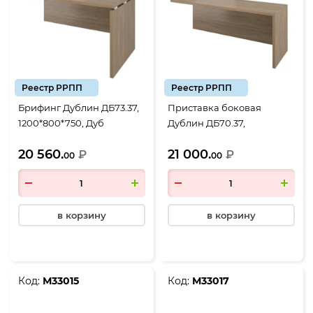
Реестр РРПП
Реестр РРПП
Брифинг Дублин ДБ73.37,
Приставка боковая
1200*800*750, Дуб
Дублин ДБ70.37,
кофейный
1800*600*710, Дуб
20 560.
21 000.
₽
кофейный
₽
00
00
в корзину
в корзину
Код:
М33015
Код:
М33017