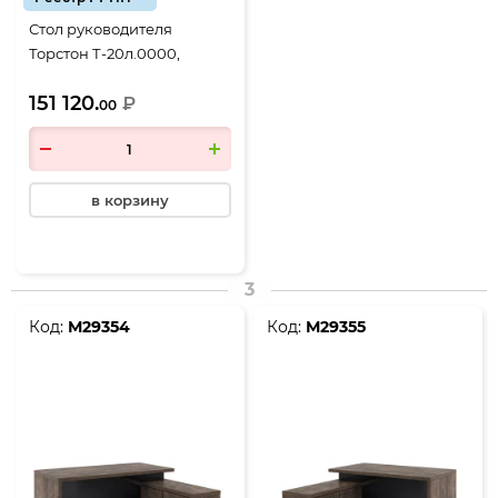
Стол руководителя
Торстон Т-20л.0000,
2000*2000*750, Дуб
151 120.
Бунратти-Антрацит
₽
00
в корзину
3
Код:
М29354
Код:
М29355