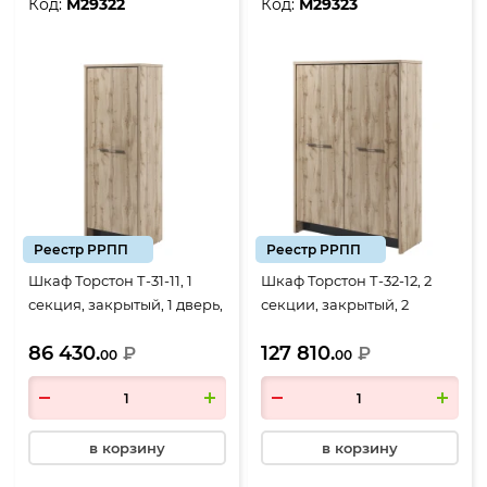
Код:
М29322
Код:
М29323
Реестр РРПП
Реестр РРПП
Шкаф Торстон Т-31-11, 1
Шкаф Торстон Т-32-12, 2
секция, закрытый, 1 дверь,
секции, закрытый, 2
788*520*2120, Дуб Вотан-
двери, 1494*520*2120, Дуб
86 430.
127 810.
Антрацит
₽
Вотан-Антрацит
₽
00
00
в корзину
в корзину