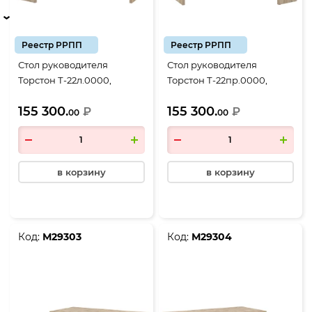
Реестр РРПП
Реестр РРПП
Стол руководителя
Стол руководителя
Торстон Т-22л.0000,
Торстон Т-22пр.0000,
2200*2000*750, Дуб
2200*2000*750, Дуб
155 300.
155 300.
Вотан-Антрацит
₽
Вотан-Антрацит
₽
00
00
в корзину
в корзину
Код:
М29303
Код:
М29304