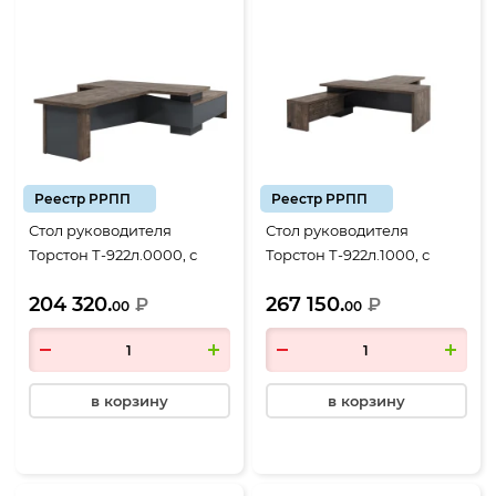
Реестр РРПП
Реестр РРПП
Стол руководителя
Стол руководителя
Торстон Т-922л.0000, с
Торстон Т-922л.1000, с
брифингом 1700*900,
брифингом и блоком
204 320.
267 150.
2200*2000*750, Дуб
₽
розеток 1700*900,
₽
00
00
Бунратти-Антрацит
2200*2000*750, Дуб
Бунратти-Антрацит
в корзину
в корзину