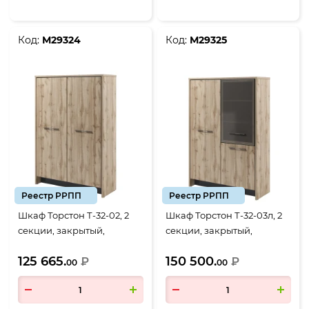
Код:
М29324
Код:
М29325
Реестр РРПП
Реестр РРПП
Шкаф Торстон Т-32-02, 2
Шкаф Торстон Т-32-03л, 2
секции, закрытый,
секции, закрытый,
гардероб+книжный, 2
гардероб+стекло, 3 двери,
125 665.
150 500.
двери, 1494*520*2120, Дуб
₽
1494*520*2120, Дуб Вотан-
₽
00
00
Вотан-Антрацит
Антрацит