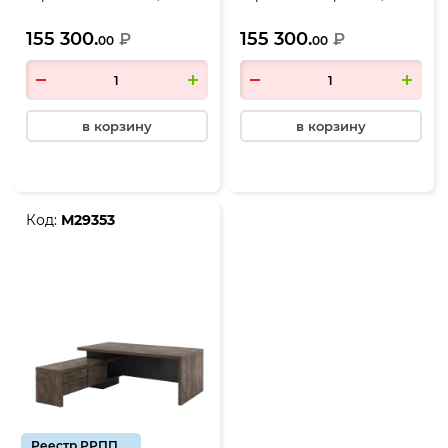
2200*2000*750, Дуб
2200*2000*750, Дуб
155 300.
155 300.
Бунратти-Антрацит
₽
Бунратти-Антрацит
₽
00
00
в корзину
в корзину
Код:
М29353
Реестр РРПП