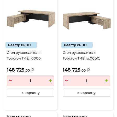
Реестр РРПП
Реестр РРПП
Стол руководителя
Стол руководителя
Торстон Т-18л.0000,
Торстон Т-18пр.0000,
1800*2000*750, Дуб Вотан-
1800*2000*750, Дуб Вотан-
148 725.
148 725.
Антрацит
₽
Антрацит
₽
00
00
в корзину
в корзину