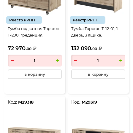
Реестр РРПП
Реестр РРПП
Тумба подкатная Торстон
Тумба Торстон Т-12-01, 1
Т-290, греденция,
дверь, 3 ящика,
906*480*567, Дуб Вотан-
1494*520*970, Дуб Вотан-
72 970.
132 090.
Антрацит
₽
Антрацит
₽
00
00
в корзину
в корзину
Код:
М29318
Код:
М29319