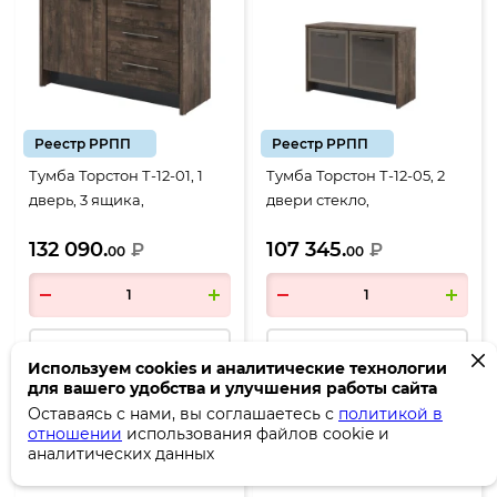
Реестр РРПП
Реестр РРПП
Тумба Торстон Т-12-01, 1
Тумба Торстон Т-12-05, 2
дверь, 3 ящика,
двери стекло,
1494*520*970, Дуб
1494*520*970, Дуб
132 090.
107 345.
Бунратти-Антрацит
₽
Бунратти-Антрацит
₽
00
00
в корзину
в корзину
Используем cookies и аналитические технологии
для вашего удобства и улучшения работы сайта
Оставаясь с нами, вы соглашаетесь с
политикой в
отношении
использования файлов cookie и
Код:
М29368
Код:
М29369
аналитических данных