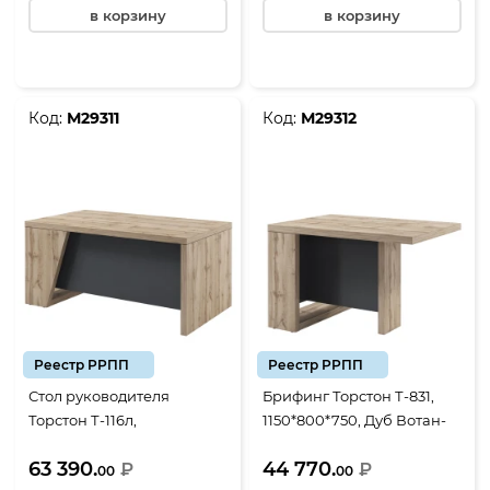
в корзину
в корзину
Код:
М29311
Код:
М29312
Реестр РРПП
Реестр РРПП
Стол руководителя
Брифинг Торстон Т-831,
Торстон Т-116л,
1150*800*750, Дуб Вотан-
1600*900*750, Дуб Вотан-
Антрацит
63 390.
44 770.
Антрацит
₽
₽
00
00