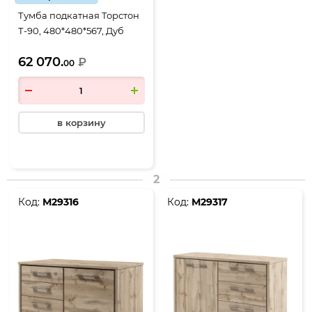
Тумба подкатная Торстон
Т-90, 480*480*567, Дуб
Вотан-Антрацит
62 070.
₽
00
в корзину
2
Код:
М29316
Код:
М29317