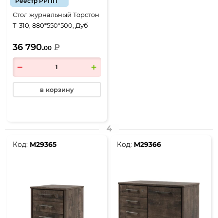
Реестр РРПП
Стол журнальный Торстон
Т-310, 880*550*500, Дуб
Бунратти-Антрацит
36 790.
₽
00
в корзину
4
Код:
М29365
Код:
М29366