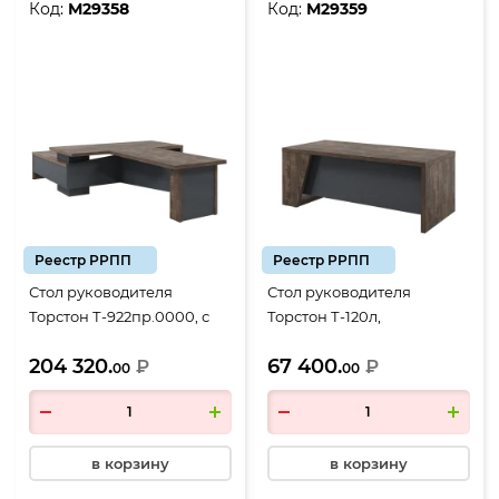
Код:
М29358
Код:
М29359
Реестр РРПП
Реестр РРПП
Стол руководителя
Стол руководителя
Торстон Т-922пр.0000, с
Торстон Т-120л,
брифингом 1700*900,
2000*900*750, Дуб
204 320.
67 400.
2200*2000*750, Дуб
₽
Бунратти-Антрацит
₽
00
00
Бунратти-Антрацит
в корзину
в корзину