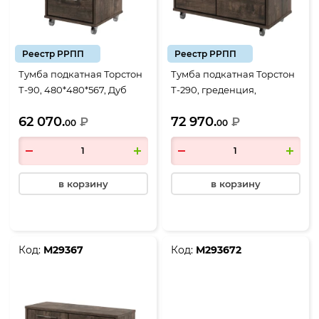
Реестр РРПП
Реестр РРПП
Тумба подкатная Торстон
Тумба подкатная Торстон
Т-90, 480*480*567, Дуб
Т-290, греденция,
Бунратти-Антрацит
906*480*567, Дуб
62 070.
72 970.
₽
Бунратти-Антрацит
₽
00
00
в корзину
в корзину
Код:
М29367
Код:
М293672