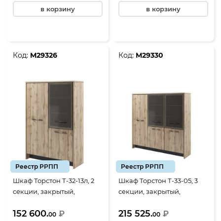
в корзину
в корзину
Код:
М29326
Код:
М29330
Реестр РРПП
Реестр РРПП
Шкаф Торстон Т-32-13л, 2
Шкаф Торстон Т-33-05, 3
секции, закрытый,
секции, закрытый,
книжный+стекло, 3 двери,
гардероб-стекло, 3 двери,
152 600.
215 525.
1494*520*2120, Дуб Вотан-
₽
2200*520*2120, Дуб Вотан-
₽
00
00