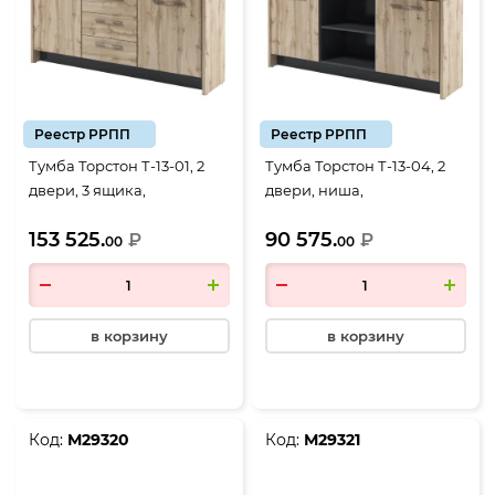
Реестр РРПП
Реестр РРПП
Тумба Торстон Т-13-01, 2
Тумба Торстон Т-13-04, 2
двери, 3 ящика,
двери, ниша,
2200*520*970, Дуб Вотан-
2200*520*970, Дуб Вотан-
153 525.
90 575.
Антрацит
₽
Антрацит
₽
00
00
в корзину
в корзину
Код:
М29320
Код:
М29321