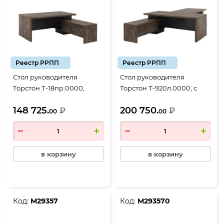
Реестр РРПП
Реестр РРПП
Стол руководителя
Стол руководителя
Торстон Т-18пр.0000,
Торстон Т-920л.0000, с
1800*2000*750, Дуб
брифингом 1700*900,
148 725.
200 750.
Бунратти-Антрацит
₽
2000*2000*750, Дуб
₽
00
00
Бунратти-Антрацит
в корзину
в корзину
Код:
М29357
Код:
М293570