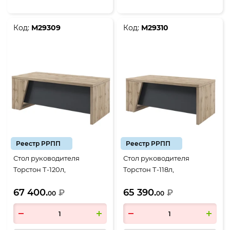
Код:
М29309
Код:
М29310
Реестр РРПП
Реестр РРПП
Стол руководителя
Стол руководителя
Торстон Т-120л,
Торстон Т-118л,
2000*900*750, Дуб Вотан-
1800*900*750, Дуб Вотан-
67 400.
65 390.
Антрацит
₽
Антрацит
₽
00
00