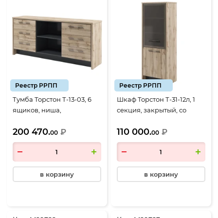
Реестр РРПП
Реестр РРПП
Тумба Торстон Т-13-03, 6
Шкаф Торстон Т-31-12л, 1
ящиков, ниша,
секция, закрытый, со
2200*520*970, Дуб Вотан-
стеклом, 2 двери,
200 470.
110 000.
Антрацит
₽
788*520*2120, Дуб Вотан-
₽
00
00
Антрацит
в корзину
в корзину