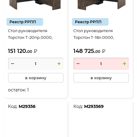
Реестр РРПП
Реестр РРПП
Стол руководителя
Стол руководителя
Торстон Т-20пр.0000,
Торстон Т-18л.0000,
2000*2000*750, Дуб
1800*2000*750, Дуб
151 120.
148 725.
Бунратти-Антрацит
₽
Бунратти-Антрацит
₽
00
00
в корзину
в корзину
остаток:
1
Код:
М29356
Код:
М293569