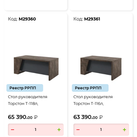
Код:
М29360
Код:
М29361
Реестр РРПП
Реестр РРПП
Стол руководителя
Стол руководителя
Торстон Т-118л,
Торстон Т-116л,
1800*900*750, Дуб
1600*900*750, Дуб
65 390.
63 390.
Бунратти-Антрацит
₽
Бунратти-Антрацит
₽
00
00