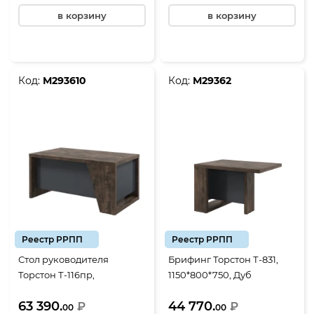
в корзину
в корзину
Код:
М293610
Код:
М29362
Реестр РРПП
Реестр РРПП
Стол руководителя
Брифинг Торстон Т-831,
Торстон Т-116пр,
1150*800*750, Дуб
1600*900*750, Дуб
Бунратти-Антрацит
63 390.
44 770.
Бунратти-Антрацит
₽
₽
00
00