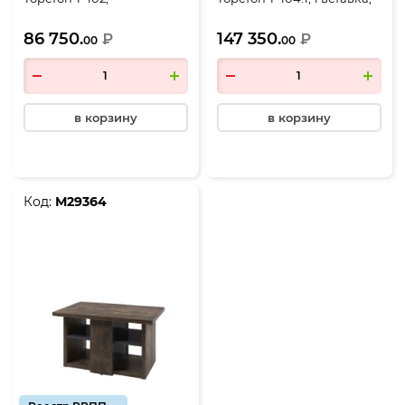
2300*1100*750, Дуб
3000*1600*750, Дуб
86 750.
147 350.
Бунратти-Антрацит
₽
Бунратти-Антрацит
₽
00
00
в корзину
в корзину
Код:
М29364