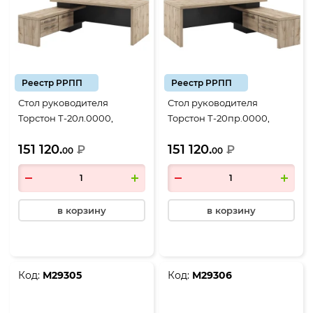
Реестр РРПП
Реестр РРПП
Стол руководителя
Стол руководителя
Торстон Т-20л.0000,
Торстон Т-20пр.0000,
2000*2000*750, Дуб
2000*2000*750, Дуб
151 120.
151 120.
Вотан-Антрацит
₽
Вотан-Антрацит
₽
00
00
в корзину
в корзину
Код:
М29305
Код:
М29306