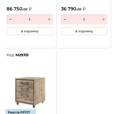
2300*1100*750, Дуб Вотан-
Вотан-Антрацит
86 750.
36 790.
Антрацит
₽
₽
00
00
в корзину
в корзину
Код:
М29315
Реестр РРПП