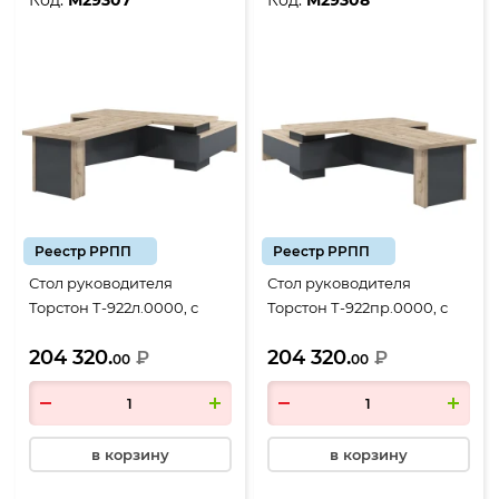
Код:
М29307
Код:
М29308
Реестр РРПП
Реестр РРПП
Стол руководителя
Стол руководителя
Торстон Т-922л.0000, с
Торстон Т-922пр.0000, с
брифингом 1700*900,
брифингом 1700*900,
204 320.
204 320.
2200*2000*750, Дуб
₽
2200*2000*750, Дуб
₽
00
00
Вотан-Антрацит
Вотан-Антрацит
в корзину
в корзину