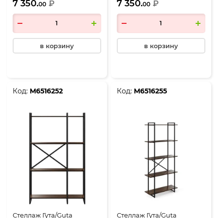
7 350.
7 350.
патина, каркас черный
₽
эвок, каркас черный
₽
00
00
в корзину
в корзину
Код:
М6516252
Код:
М6516255
Стеллаж Гута/Guta
Стеллаж Гута/Guta