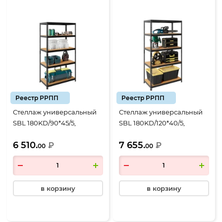
Реестр РРПП
Реестр РРПП
Стеллаж универсальный
Стеллаж универсальный
SBL 180KD/90*45/5,
SBL 180KD/120*40/5,
1803*900*450, 5 полок
1803*1200*400, 5 полок
6 510.
7 655.
черный
₽
черный
₽
00
00
в корзину
в корзину