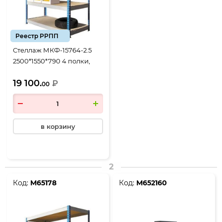
Реестр РРПП
Стеллаж МКФ-15764-2.5
2500*1550*790 4 полки,
сине-серый
19 100.
₽
00
в корзину
2
Код:
М65178
Код:
М652160