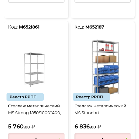
Код:
М6521861
Код:
М652187
Реестр РРПП
Реестр РРПП
Стеллаж металлический
Стеллаж металлический
MS Strong 1850*1000*400,
MS Standart
4 полки
2550*1000*300, 6 полок
5 760.
6 836.
₽
₽
00
00