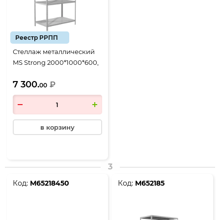
Реестр РРПП
Стеллаж металлический
MS Strong 2000*1000*600,
4 полки
7 300.
₽
00
в корзину
3
Код:
М65218450
Код:
М652185