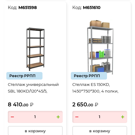
Код:
М651598
Код:
М651610
Реестр РРПП
Реестр РРПП
Стеллаж универсальный
Стеллаж ES 150KD,
SBL 180KD/120*45/5,
1450*750*300, 4 полки,
1803*1200*450, 5 полок
оцинкованная сталь
8 410.
2 650.
черный
₽
₽
00
00
в корзину
в корзину