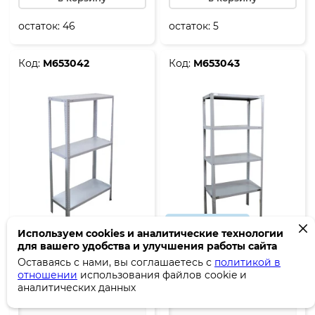
остаток:
46
остаток:
5
Код:
М653042
Код:
М653043
Реестр РРПП
Используем cookies и аналитические технологии
Стеллаж металлический 3
Стеллаж металлический 4
для вашего удобства и улучшения работы сайта
полки 1800*700*600
полки 1800*1000*400, СТФ
Оставаясь с нами, вы соглашаетесь с
политикой в
1044-1.8
отношении
использования файлов cookie и
аналитических данных
4 865.
5 560.
₽
₽
00
00