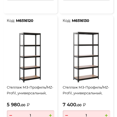
Код:
М6516120
Код:
М6516130
Стеллаж МЗ-Профиль/MZ-
Стеллаж МЗ-Профиль/MZ-
Profil, универсальный,
Profil, универсальный,
1800*750*350, 5 полок,
1800*900*400, 5 полок,
5 980.
7 400.
черный RAL9011
₽
черный RAL9011
₽
00
00