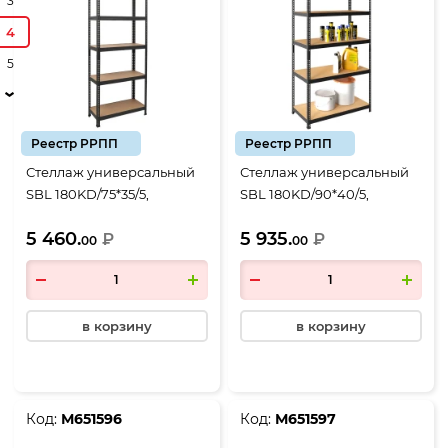
3
4
5
Реестр РРПП
Реестр РРПП
Стеллаж универсальный
Стеллаж универсальный
SBL 180KD/75*35/5,
SBL 180KD/90*40/5,
1803*750*350, 5 полок
1803*900*400, 5 полок
5 460.
5 935.
черный
₽
черный
₽
00
00
в корзину
в корзину
Код:
М651596
Код:
М651597