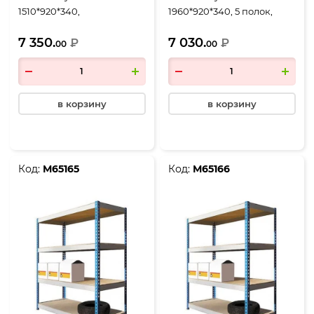
1510*920*340,
1960*920*340, 5 полок,
двухсекционный, 4 полки,
коричневый, каркас
7 350.
7 030.
коричневый, каркас
₽
черный
₽
00
00
черный
в корзину
в корзину
Код:
М65165
Код:
М65166