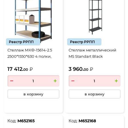
Реестр РРПП
Реестр РРПП
Стеллаж МКФ-15614-2.5
Стеллаж металлический
2500*1550*630 4 полки,
MS Standart Black
сине-серый
1850*700*300, 4 полки
17 412.
3 960.
₽
₽
00
00
в корзину
в корзину
Код:
М652165
Код:
М652168