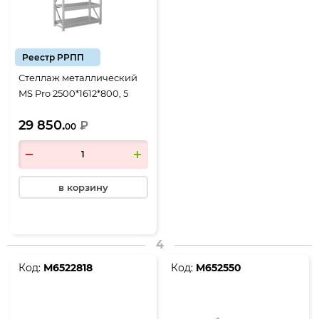
Реестр РРПП
Стеллаж металлический
MS Pro 2500*1612*800, 5
полок
29 850.
₽
00
в корзину
4
Код:
М6522818
Код:
М652550