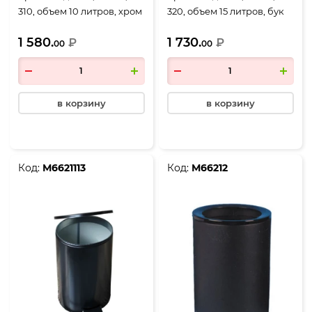
310, объем 10 литров, хром
320, объем 15 литров, бук
1 580.
1 730.
₽
₽
00
00
в корзину
в корзину
Код:
М6621113
Код:
М66212