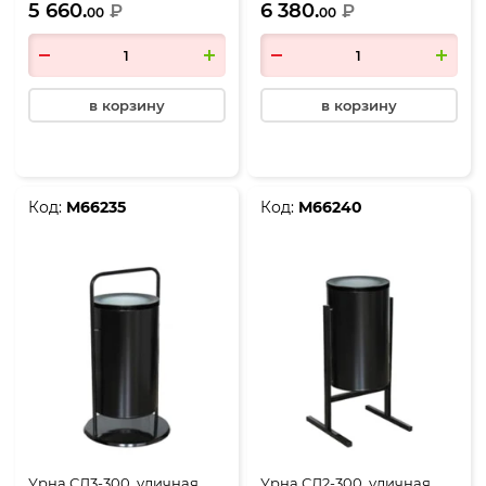
5 660.
6 380.
хромированный
₽
хромированный
₽
00
00
в корзину
в корзину
Код:
М66235
Код:
М66240
Урна СЛ3-300, уличная
Урна СЛ2-300, уличная