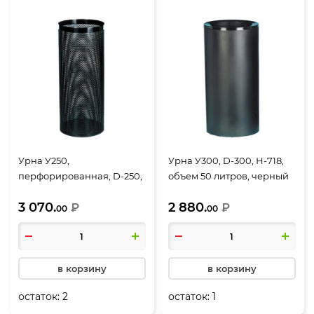
Урна У250,
Урна У300, D-300, Н-718,
перфорированная, D-250,
объем 50 литров, черный
Н-602, объем 30 литров,
3 070.
2 880.
черный
₽
₽
00
00
в корзину
в корзину
остаток:
2
остаток:
1