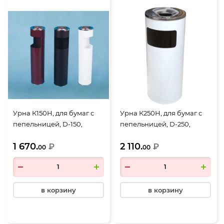
Урна К150Н, для бумаг с
Урна К250Н, для бумаг с
пепельницей, D-150,
пепельницей, D-250,
Н-602, объем 10 литров,
Н-602, объем 30 литров,
1 670.
2 110.
бордовый
₽
белый
₽
00
00
в корзину
в корзину