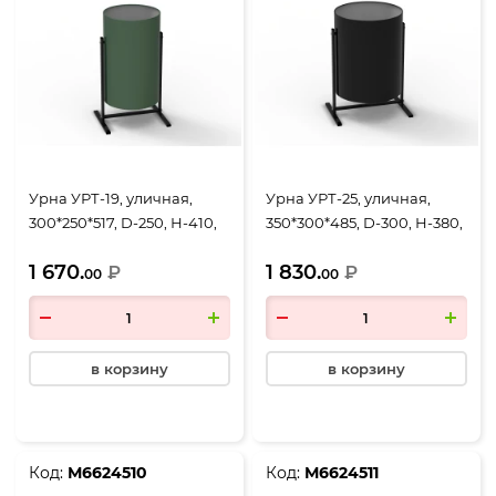
Урна УРТ-19, уличная,
Урна УРТ-25, уличная,
300*250*517, D-250, Н-410,
350*300*485, D-300, Н-380,
объем 19 литров, зеленый
объем 25 литров, черный
1 670.
1 830.
₽
₽
00
00
в корзину
в корзину
Код:
М6624510
Код:
М6624511