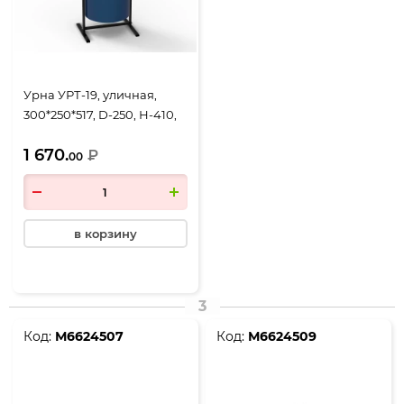
Урна УРТ-19, уличная,
300*250*517, D-250, Н-410,
объем 19 литров, синий
1 670.
₽
00
в корзину
3
Код:
М6624507
Код:
М6624509