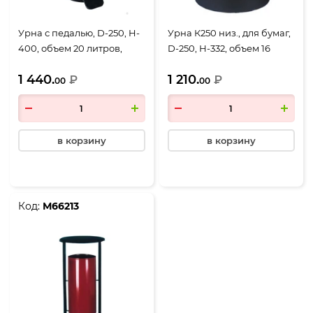
Урна с педалью, D-250, H-
Урна К250 низ., для бумаг,
400, объем 20 литров,
D-250, Н-332, объем 16
черный
литров, черный
1 440.
1 210.
₽
₽
00
00
в корзину
в корзину
Код:
М66213