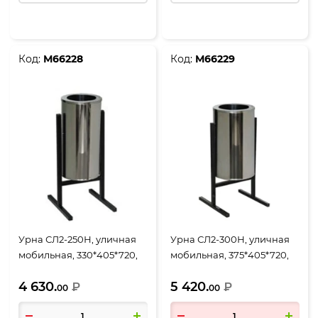
Код:
М66228
Код:
М66229
Урна СЛ2-250Н, уличная
Урна СЛ2-300Н, уличная
мобильная, 330*405*720,
мобильная, 375*405*720,
объем 25 литров,
объем 36 литров,
4 630.
5 420.
хромированный
₽
хромированный
₽
00
00