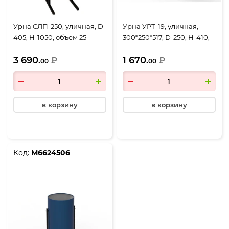
Урна СЛП-250, уличная, D-
Урна УРТ-19, уличная,
405, Н-1050, объем 25
300*250*517, D-250, Н-410,
литров, черный
объем 19 литров, черный
3 690.
1 670.
₽
₽
00
00
в корзину
в корзину
Код:
М6624506