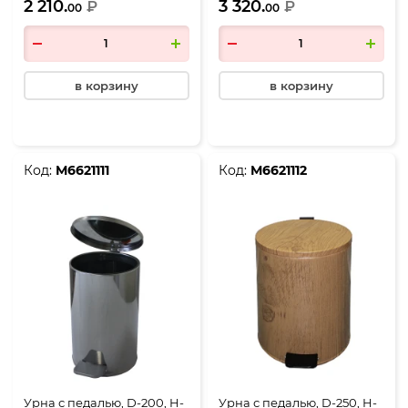
2 210.
3 320.
₽
250, Н-602, объем 30
₽
00
00
литров, черный
в корзину
в корзину
Код:
М6621111
Код:
М6621112
Урна с педалью, D-200, H-
Урна с педалью, D-250, H-