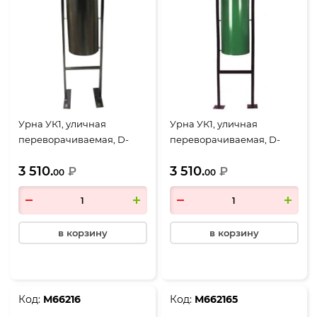
Урна УК1, уличная
Урна УК1, уличная
переворачиваемая, D-
переворачиваемая, D-
404, Н-1175, объем 28
404, Н-1175, объем 28
3 510.
3 510.
литров, черный
₽
литров, зеленый
₽
00
00
в корзину
в корзину
Код:
М66216
Код:
М662165