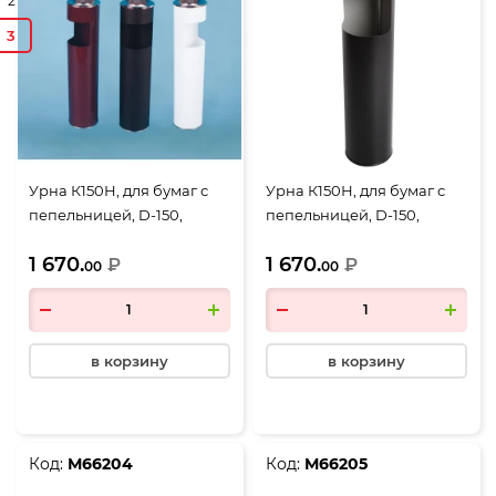
2
3
Урна К150Н, для бумаг с
Урна К150Н, для бумаг с
пепельницей, D-150,
пепельницей, D-150,
Н-602, объем 10 литров,
Н-602, объем 10 литров,
1 670.
1 670.
белый
₽
черный
₽
00
00
в корзину
в корзину
Код:
М66204
Код:
М66205