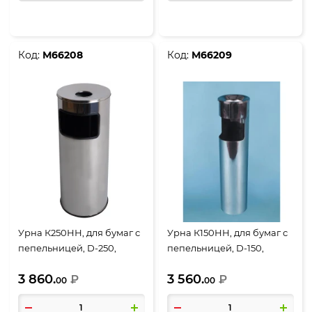
Код:
М66208
Код:
М66209
Урна К250НН, для бумаг с
Урна К150НН, для бумаг с
пепельницей, D-250,
пепельницей, D-150,
Н-602, объем 30 литров,
Н-602, объем 10 литров,
3 860.
3 560.
нержавеющая сталь
₽
нержавеющая сталь
₽
00
00