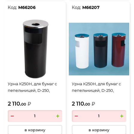
Код:
М66206
Код:
М66207
Урна К250Н, для бумаг с
Урна К250Н, для бумаг с
пепельницей, D-250,
пепельницей, D-250,
Н-602, объем 30 литров,
Н-602, объем 30 литров,
2 110.
2 110.
черный
₽
бордовый
₽
00
00
в корзину
в корзину