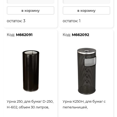
в корзину
в корзину
остаток:
3
остаток:
1
Код:
М662091
Код:
М662092
Урна 250, для бумаг D-250,
Урна К250Н, для бумаг с
Н-602, объем 30 литров,
пепельницей,
черный
перфорирированная, D-