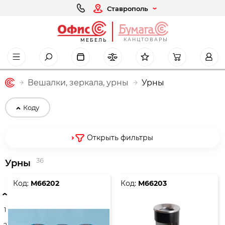
Ставрополь
КАНЦТОВАРЫ
МЕБЕЛЬ
Вешалки, зеркала, урны
Урны
Коду
Открыть фильтры
36
Урны
Код:
М66202
Код:
М66203
1