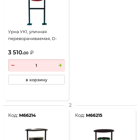
Урна УК1, уличная
переворачиваемая, D-
404, Н-1175, объем 28
3 510.
литров, бордовый
₽
00
в корзину
2
Код:
М66214
Код:
М66215