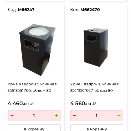
Код:
М66247
Код:
М662470
Урна Квадро-13, уличная,
Урна Квадро-11, уличная,
356*356*760, объем 80
356*356*667, объем 80
литров, черный
литров, черный
4 460.
4 560.
₽
₽
00
00
в корзину
в корзину