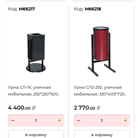
Код:
М66217
Код:
М66218
Урна СЛ-1К, уличная
Урна СЛ2-250, уличная
мобильная, 250*250*500,
мобильная, 330*405*720,
объем 31 литр, черный
объем 25 литров,
4 400.
2 770.
₽
бордовый
₽
00
00
в корзину
в корзину