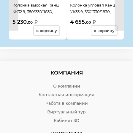
Колонка высокая Канц
Колонка угловая Канц
Ст
КК32.9, 350*330*1830,
УК33.9, 330*330*1830,
ШК
орех пирамидальный
орех пирамидальный
ор
5 230.
4 655.
7 
₽
₽
00
00
в корзину
в корзину
КОМПАНИЯ
О компании
Контактная информация
Работа в компании
Виртуальный тур
Кабинет 3D