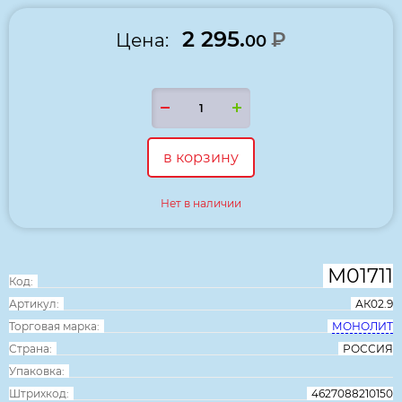
2 295.
₽
Цена:
00
в корзину
Нет в наличии
М01711
Код:
Артикул:
АК02.9
Торговая марка:
МОНОЛИТ
Страна:
РОССИЯ
Упаковка:
Штрихкод:
4627088210150