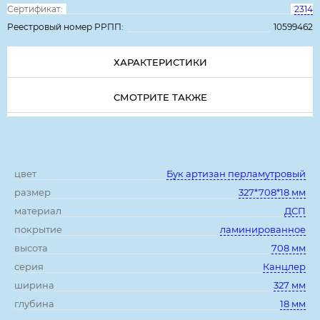
Сертификат:
2314
Реестровый номер РРПП:
10599462
ХАРАКТЕРИСТИКИ
СМОТРИТЕ ТАКЖЕ
Характеристики:
цвет
Бук артизан перламутровый
размер
327*708*18 мм
материал
ДСП
покрытие
ламинированное
высота
708 мм
серия
Канцлер
ширина
327 мм
глубина
18 мм