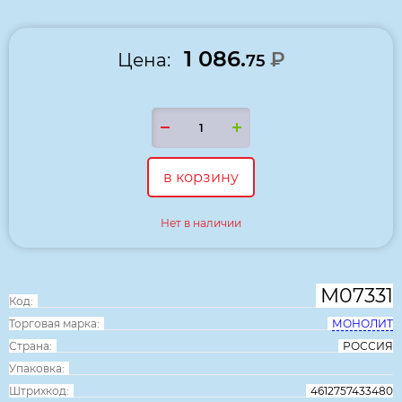
1 086.
₽
Цена:
75
в корзину
Нет в наличии
М07331
Код:
Торговая марка:
МОНОЛИТ
Страна:
РОССИЯ
Упаковка:
Штрихкод:
4612757433480