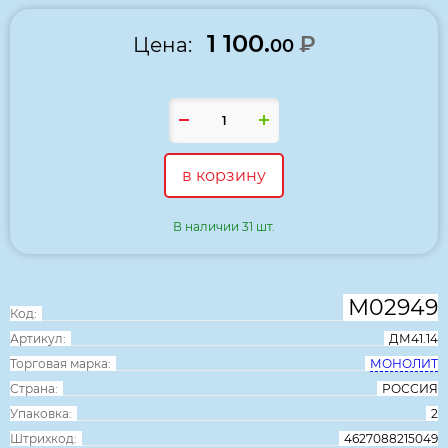
1 100.
₽
Цена:
00
в корзину
В наличии 31 шт.
М02949
Код:
Артикул:
ДМ41.14
Торговая марка:
МОНОЛИТ
Страна:
РОССИЯ
Упаковка:
2
Штрихкод:
4627088215049