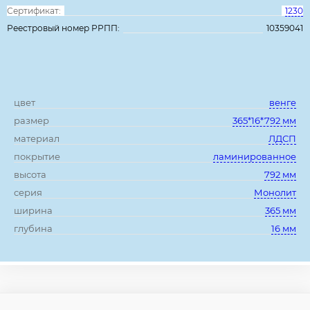
Сертификат:
1230
Реестровый номер РРПП:
10359041
Характеристики:
цвет
венге
размер
365*16*792 мм
материал
ЛДСП
покрытие
ламинированное
высота
792 мм
серия
Монолит
ширина
365 мм
глубина
16 мм