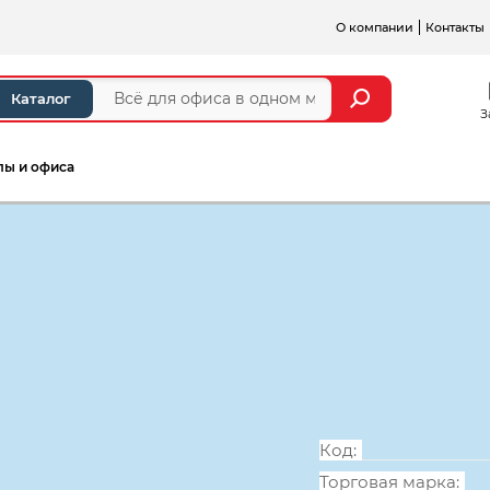
О компании
Контакты
Каталог
З
лы и офиса
а и стойки ресепшен
Серии мебели для персонал
Колонка высо
371*338*1845
Код:
Торговая марка: