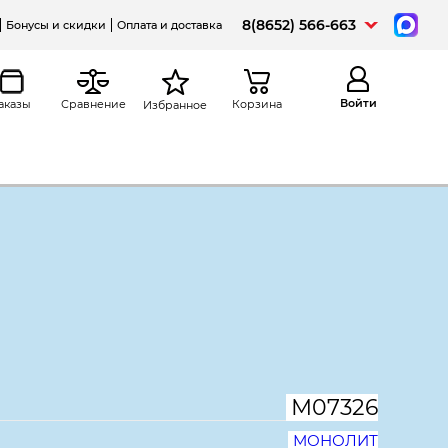
8(8652) 566-663
Бонусы и скидки
Оплата и доставка
Войти
аказы
Сравнение
Корзина
Избранное
а
Распечатать
кая Канцлер КЦ15.39,
, Бук артизан перламутровый
М07326
МОНОЛИТ