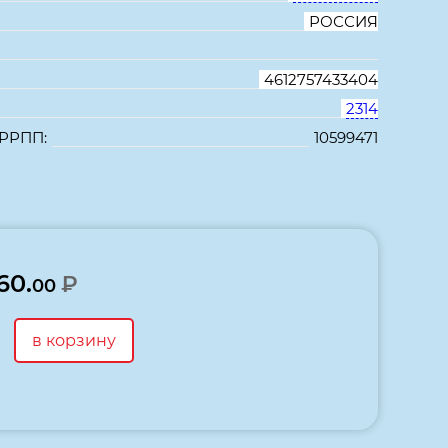
РОССИЯ
4612757433404
2314
 РРПП:
10599471
В избранное
Сравнить
60.
₽
00
в корзину