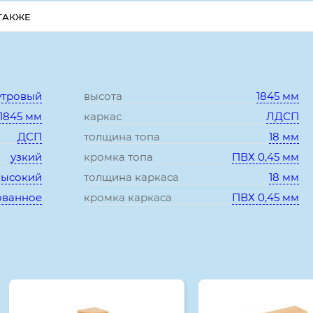
ТАКЖЕ
Характеристики:
утровый
высота
1845 мм
*1845 мм
каркас
ЛДСП
ДСП
толщина топа
18 мм
узкий
кромка топа
ПВХ 0,45 мм
высокий
толщина каркаса
18 мм
ованное
кромка каркаса
ПВХ 0,45 мм