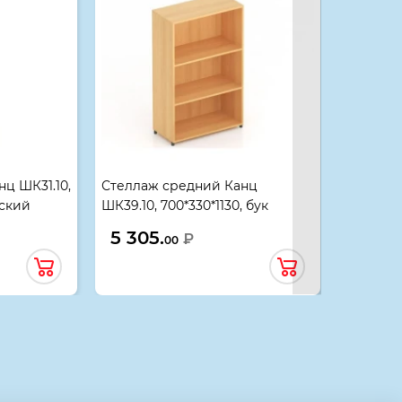
ц ШК31.10,
Стеллаж средний Канц
Шкаф дл
вский
ШК39.10, 700*330*1130, бук
ШК42.10,
невский
350*520*
5 305.
10 71
₽
00