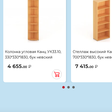
Колонка угловая Канц УК33.10,
Стеллаж высокий Кан
330*330*1830, бук невский
700*330*1830, бук не
4 655.
7 415.
₽
₽
00
00