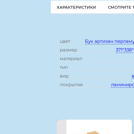
ХАРАКТЕРИСТИКИ
СМОТРИТЕ 
цвет
Бук артизан перлам
размер
371*338
материал
тип
вид
покрытие
ламинир
Смотрите также