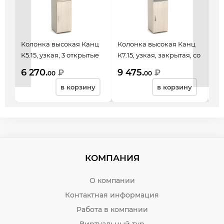
Колонка высокая Канц
Колонка высокая Канц
Ко
К5.15, узкая, 3 открытые
К7.15, узкая, закрытая, со
К8.
полки, 1 дверь,
стеклом, 2 двери,
по
6 270.
9 475.
7 
₽
₽
00
00
350*350*1830, дуб
350*350*1830, дуб
35
в корзину
в корзину
молочный
молочный
мо
КОМПАНИЯ
О компании
Контактная информация
Работа в компании
Виртуальный тур