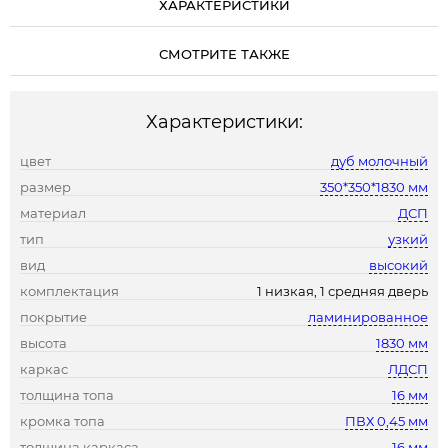
ХАРАКТЕРИСТИКИ
СМОТРИТЕ ТАКЖЕ
Характеристики:
цвет
дуб молочный
размер
350*350*1830 мм
материал
ДСП
тип
узкий
вид
высокий
комплектация
1 низкая, 1 средняя дверь
покрытие
ламинированное
высота
1830 мм
каркас
ЛДСП
толщина топа
16 мм
кромка топа
ПВХ 0,45 мм
толщина каркаса
16 мм