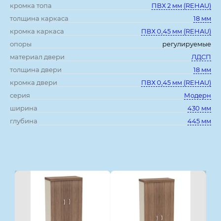
кромка топа
ПВХ 2 мм (REHAU)
толщина каркаса
18 мм
кромка каркаса
ПВХ 0,45 мм (REHAU)
опоры
регулируемые
материал двери
ЛДСП
толщина двери
18 мм
кромка двери
ПВХ 0,45 мм (REHAU)
серия
Модерн
ширина
430 мм
глубина
445 мм
Смотрите также