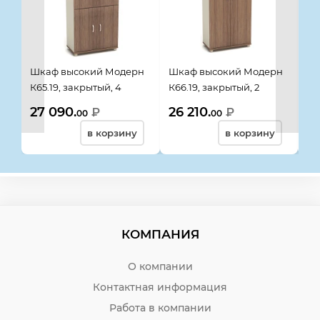
Шкаф высокий Модерн
Шкаф высокий Модерн
Шк
К65.19, закрытый, 4
К66.19, закрытый, 2
К8
двери, 854*445*2105, дуб
двери, 854*445*2105, дуб
ст
27 090.
26 210.
33
₽
₽
00
00
шамони темный
шамони темный
85
в корзину
в корзину
ша
КОМПАНИЯ
О компании
Контактная информация
Работа в компании