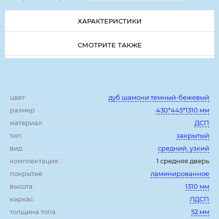
ХАРАКТЕРИСТИКИ
СМОТРИТЕ ТАКЖЕ
Характеристики:
цвет
дуб шамони темный-бежевый
размер
430*445*1310 мм
материал
ДСП
тип
закрытый
вид
средний, узкий
комплектация
1 средняя дверь
покрытие
ламинированное
высота
1310 мм
каркас
ЛДСП
толщина топа
52 мм