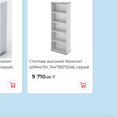
онолит
Стеллаж высокий Монолит
, серый,
ШМ44.11Н, 744*390*2046, серый
новый
9 710.
₽
00