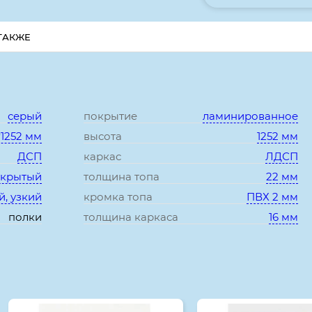
ТАКЖЕ
Характеристики:
серый
покрытие
ламинированное
*1252 мм
высота
1252 мм
ДСП
каркас
ЛДСП
ткрытый
толщина топа
22 мм
й, узкий
кромка топа
ПВХ 2 мм
полки
толщина каркаса
16 мм