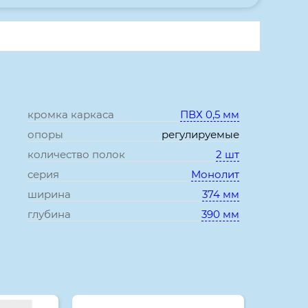
кромка каркаса
ПВХ 0,5 мм
опоры
регулируемые
количество полок
2 шт
серия
Монолит
ширина
374 мм
глубина
390 мм