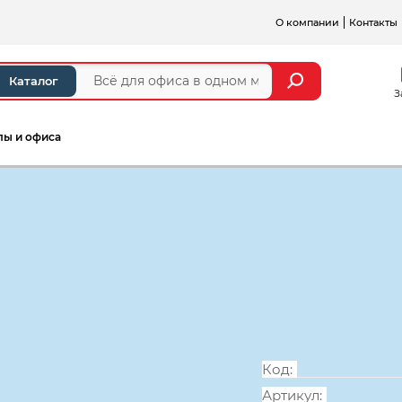
О компании
Контакты
Каталог
З
лы и офиса
а и стойки ресепшен
Серии мебели для персонал
Колонка сред
374*390*1252,
Код:
Артикул: