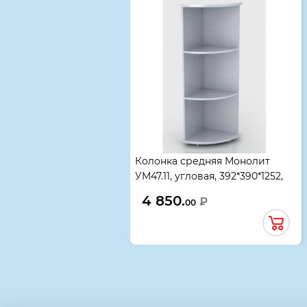
Колонка средняя Монолит
УМ47.11, угловая, 392*390*1252,
серый, 02631
4 850.
₽
00