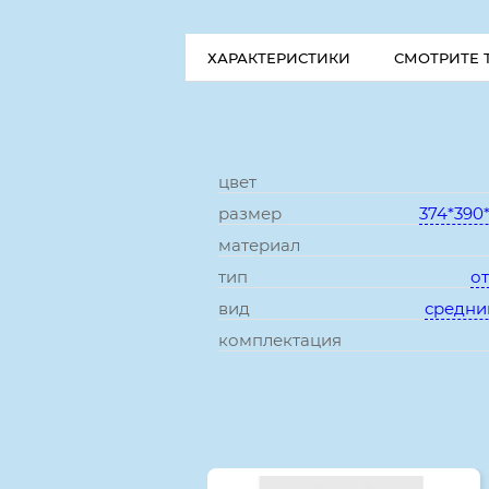
ХАРАКТЕРИСТИКИ
СМОТРИТЕ 
цвет
размер
374*390
материал
тип
о
вид
средни
комплектация
Смотрите также