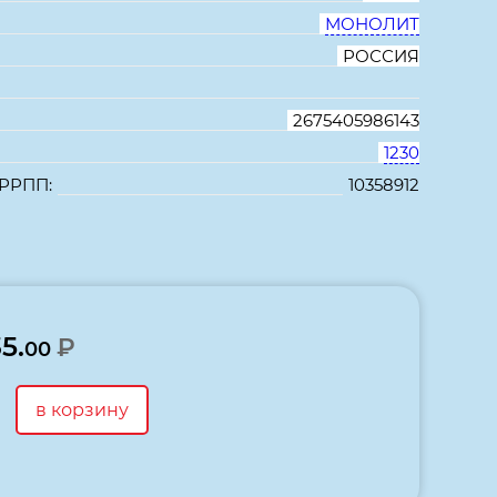
МОНОЛИТ
РОССИЯ
2675405986143
1230
 РРПП:
10358912
В избранное
Сравнить
35.
₽
00
в корзину