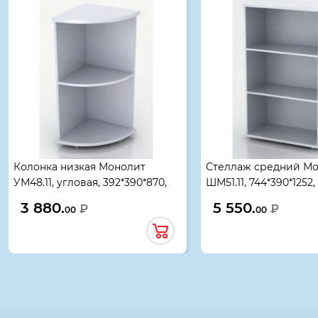
Колонка низкая Монолит
Стеллаж средний М
УМ48.11, угловая, 392*390*870,
ШМ51.11, 744*390*1252
серый, 02632
02636
3 880.
5 550.
₽
₽
00
00