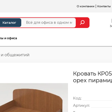
О компании
Контакты
Каталог
З
лы и офиса
ц и общежитий
Кровать КР05
орех пирами
Код:
Артикул: