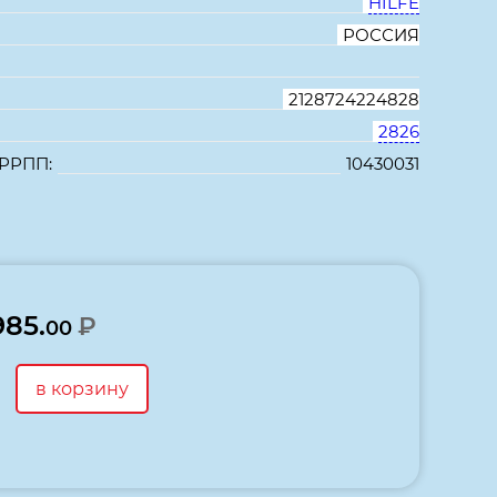
HILFE
РОССИЯ
2128724224828
2826
 РРПП:
10430031
В избранное
Сравнить
985.
₽
00
в корзину