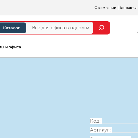
О компании
Контакты
Каталог
З
лы и офиса
Кушетка меди
кожзам слонов
Код:
Артикул: