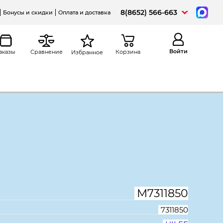
8(8652) 566-663
Бонусы и скидки
Оплата и доставка
Войти
аказы
Сравнение
Корзина
Избранное
Распечатать
цинская МД KС 1930x670x560,
ая кость 740, 7311850
М7311850
7311850