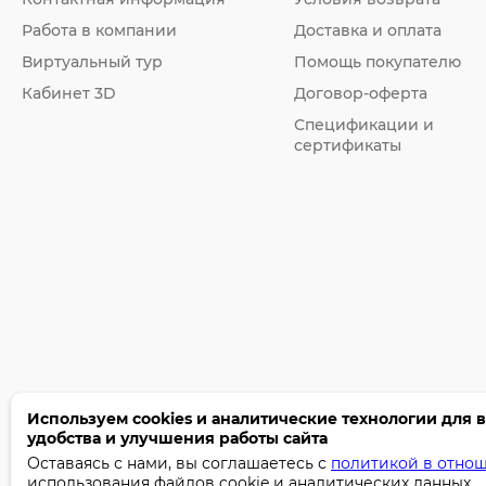
Работа в компании
Доставка и оплата
Виртуальный тур
Помощь покупателю
Кабинет 3D
Договор-оферта
Спецификации и
сертификаты
Используем cookies и аналитические технологии для 
удобства и улучшения работы сайта
©2005-2026 Бумага-С. Все права защищены.
Оставаясь с нами, вы соглашаетесь с
политикой в отно
Политика конфиденциальности
использования файлов cookie и аналитических данных