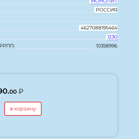
МОНОЛИТ
РОССИЯ
4627088195464
1230
 РРПП:
10358996
В избранное
Сравнить
90.
₽
00
в корзину