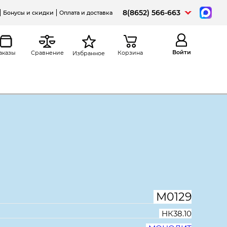
8(8652) 566-663
Бонусы и скидки
Оплата и доставка
Войти
аказы
Сравнение
Корзина
Избранное
Распечатать
а
Мебель для персонала Канц
на стол компьютерный Канц
*280*360, бук невский
М0129
НК38.10