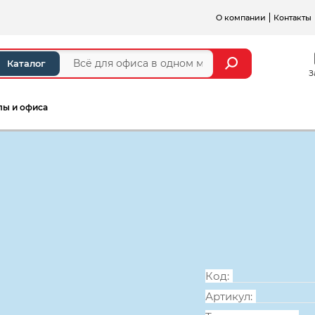
О компании
Контакты
Каталог
З
лы и офиса
а и стойки ресепшен
Серии мебели для персонал
Надстройка 
НК38.10, 1000
Код:
Артикул: