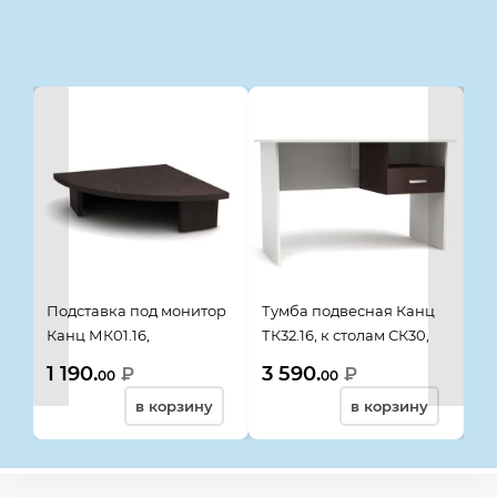
Смотрите также
Подставка под монитор
Тумба подвесная Канц
По
Канц МК01.16,
ТК32.16, к столам СК30,
Мо
400*400*116, венге
СК36, СК22, СК21, СК20,
40
1 190.
3 590.
1 
₽
₽
00
00
400*442*320 венге
в корзину
в корзину