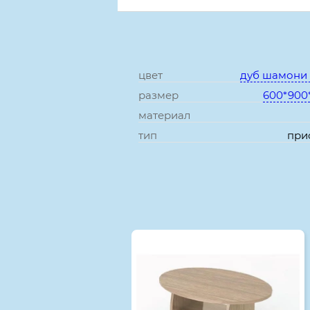
цвет
дуб шамони
размер
600*900
материал
тип
при
Смотрите также