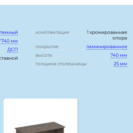
Характеристики:
 темный
комплектация
1 хромированная
опора
*740 мм
покрытие
ламинированное
ДСП
высота
740 мм
ставной
толщина столешницы
25 мм