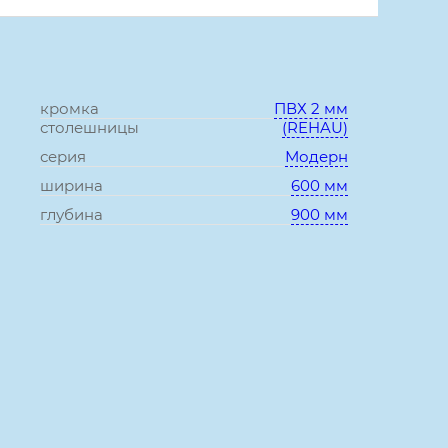
кромка
ПВХ 2 мм
столешницы
(REHAU)
серия
Модерн
ширина
600 мм
глубина
900 мм