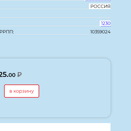
РОССИЯ
1230
 РРПП:
10359024
В избранное
Сравнить
25.
₽
00
в корзину