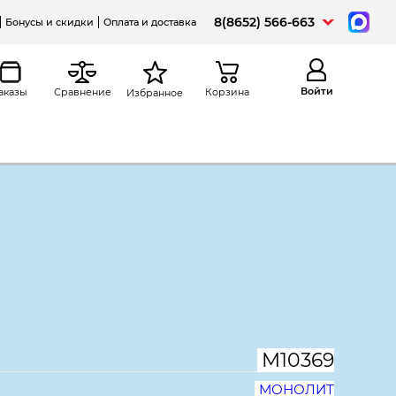
8(8652) 566-663
Бонусы и скидки
Оплата и доставка
Войти
аказы
Сравнение
Корзина
Избранное
а
Распечатать
дерн К47.19, левая, правая,
, дуб шамони темный
М10369
МОНОЛИТ