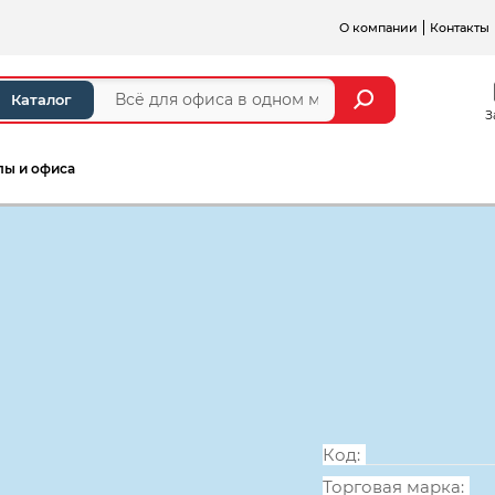
О компании
Контакты
Каталог
З
лы и офиса
а и стойки ресепшен
Серии мебели для персонал
Приставка Мо
600*900*740
Код:
Торговая марка: