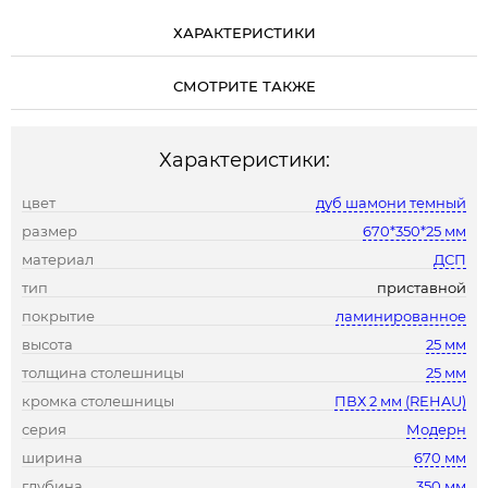
ХАРАКТЕРИСТИКИ
СМОТРИТЕ ТАКЖЕ
Характеристики:
цвет
дуб шамони темный
размер
670*350*25 мм
материал
ДСП
тип
приставной
покрытие
ламинированное
высота
25 мм
толщина столешницы
25 мм
кромка столешницы
ПВХ 2 мм (REHAU)
серия
Модерн
ширина
670 мм
глубина
350 мм