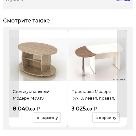
Смотрите также
Стол журнальный
Приставка Модерн
Ст
Модерн М39.19,
К47.19, левая, правая,
Ко
960*650*565, дуб
600*900*740, дуб
16
8 040.
3 025.
8 
₽
₽
00
00
шамони темный
шамони темный
те
в корзину
в корзину