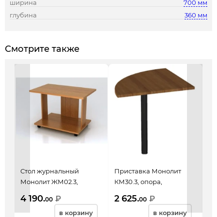
ширина
700 мм
глубина
360 мм
Смотрите также
Стол журнальный
Приставка Монолит
Ст
Монолит ЖМ02.3,
КМ30.3, опора,
Ду
804*504*500, орех
704*704*756, орех
пр
4 190.
2 625.
12
₽
₽
00
00
гварнери
гварнери
бе
в корзину
в корзину