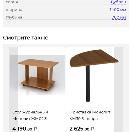
серия
Дублин
ширина
1400 мм
глубина
700 мм
Смотрите также
Стол журнальный
Приставка Монолит
Ст
Монолит ЖМ02.3,
КМ30.3, опора,
Ду
804*504*500, орех
704*704*756, орех
пр
4 190.
2 625.
12
₽
₽
00
00
гварнери
гварнери
бе