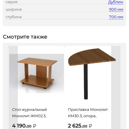
серия
Дублин
ширина
900 мм
глубина
700 мм
Смотрите также
Стол журнальный
Приставка Монолит
Ст
Монолит ЖМ02.3,
КМ30.3, опора,
Ду
804*504*500, орех
704*704*756, орех
пр
4 190.
2 625.
12
₽
₽
00
00
гварнери
гварнери
бе