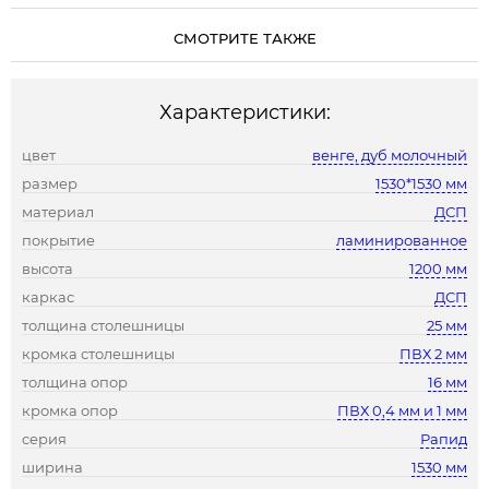
СМОТРИТЕ ТАКЖЕ
Характеристики:
цвет
венге, дуб молочный
размер
1530*1530 мм
материал
ДСП
покрытие
ламинированное
высота
1200 мм
каркас
ДСП
толщина столешницы
25 мм
кромка столешницы
ПВХ 2 мм
толщина опор
16 мм
кромка опор
ПВХ 0,4 мм и 1 мм
серия
Рапид
ширина
1530 мм