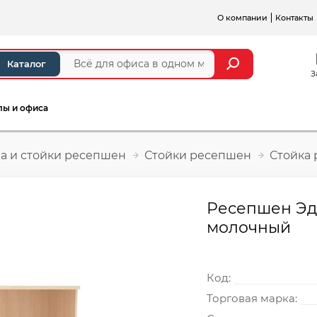
О компании
Контакты
Каталог
З
лы и офиса
а и стойки ресепшен
Стойки ресепшен
Стойка
Ресепшен Эдем
молочный
Код:
Торговая марка: