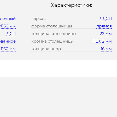
Характеристики:
олочный
каркас
ЛДСП
*1160 мм
форма столешницы
прямая
ДСП
толщина столешницы
22 мм
ованное
кромка столешницы
ПВХ 2 мм
1160 мм
толщина опор
16 мм