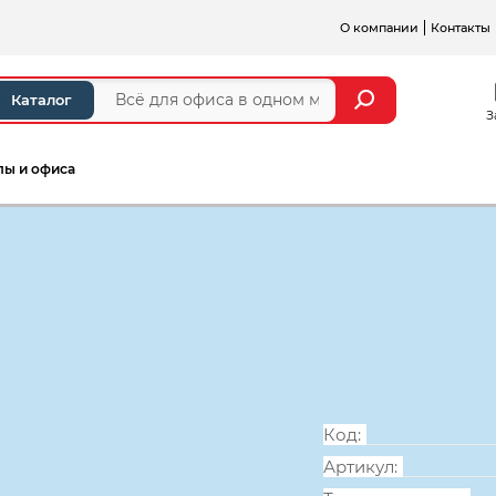
О компании
Контакты
Каталог
З
лы и офиса
а и стойки ресепшен
Серии мебели для персонал
Стеллаж высо
бук невский
Код:
Артикул: