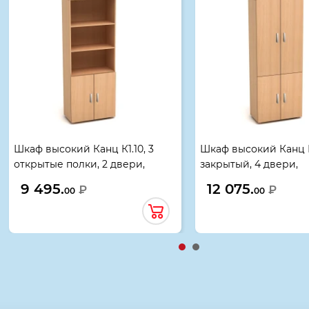
Шкаф высокий Канц К1.10, 3
Шкаф высокий Канц К
открытые полки, 2 двери,
закрытый, 4 двери,
700*350*1830, бук невский
700*350*1830, бук не
9 495.
12 075.
₽
₽
00
00