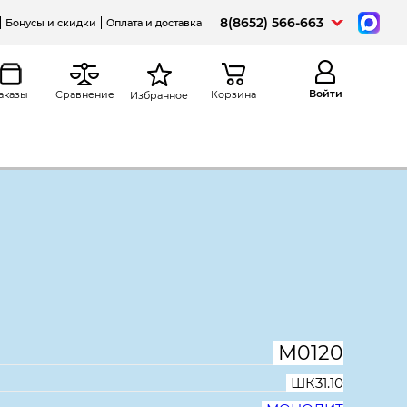
8(8652) 566-663
Бонусы и скидки
Оплата и доставка
Войти
аказы
Сравнение
Корзина
Избранное
Распечатать
а
Мебель для персонала Канц
кий Канц ШК31.10, 700*330*1830,
М0120
ШК31.10