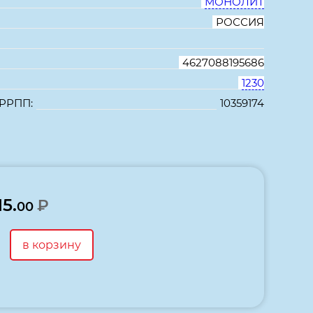
МОНОЛИТ
РОССИЯ
4627088195686
1230
 РРПП:
10359174
В избранное
Сравнить
15.
₽
00
в корзину