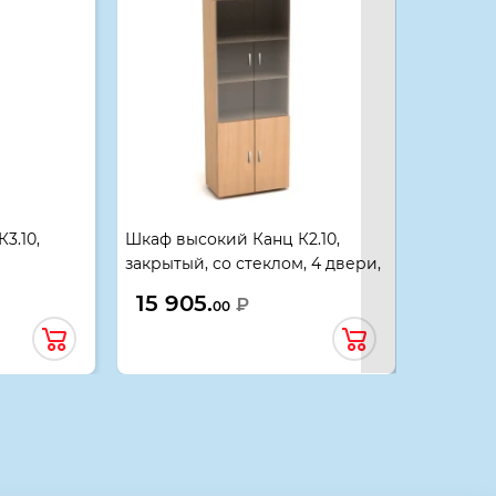
3.10,
Шкаф высокий Канц К2.10,
Шкаф выс
закрытый, со стеклом, 4 двери,
открытая
вский
700*350*1830, бук невский
700*350*
15 905.
11 575
₽
00