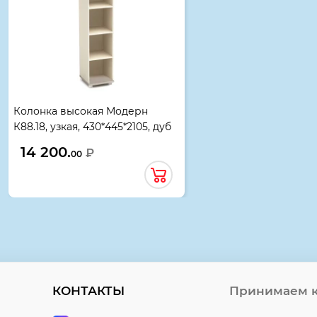
Колонка высокая Модерн
К88.18, узкая, 430*445*2105, дуб
шамони светлый
14 200.
₽
00
КОНТАКТЫ
Принимаем к