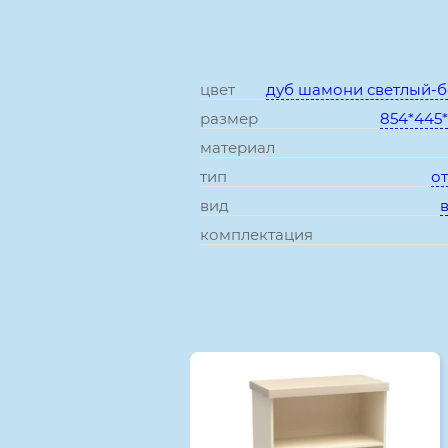
цвет
дуб шамони светлый-
размер
854*445
материал
тип
о
вид
комплектация
Смотрите также