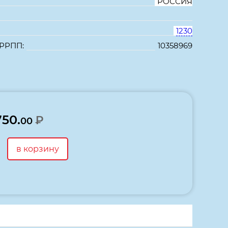
РОССИЯ
1230
 РРПП:
10358969
В избранное
Сравнить
750.
₽
00
в корзину