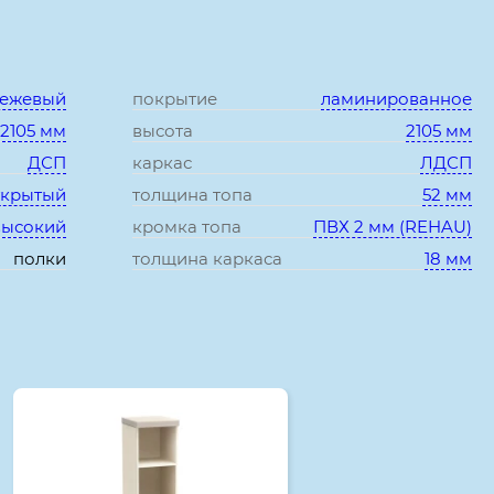
Характеристики:
бежевый
покрытие
ламинированное
*2105 мм
высота
2105 мм
ДСП
каркас
ЛДСП
ткрытый
толщина топа
52 мм
высокий
кромка топа
ПВХ 2 мм (REHAU)
полки
толщина каркаса
18 мм