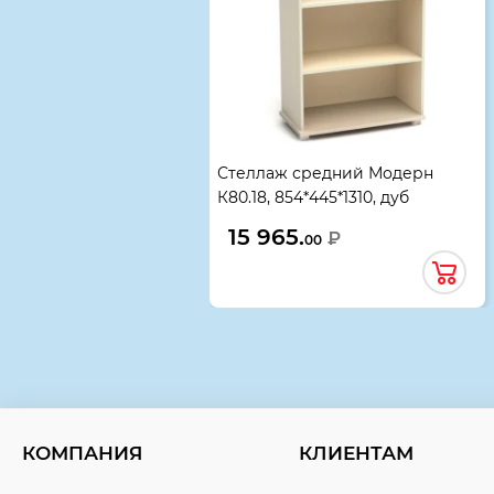
Стеллаж средний Модерн
К80.18, 854*445*1310, дуб
шамони светлый
15 965.
₽
00
КОМПАНИЯ
КЛИЕНТАМ