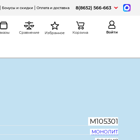
8(8652) 566-663
Бонусы и скидки
Оплата и доставка
Войти
аказы
Сравнение
Корзина
Избранное
Распечатать
кий Модерн К81.18,
, дуб шамони светлый
М105301
МОНОЛИТ