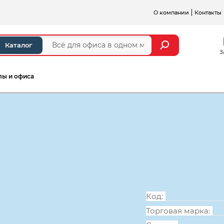
О компании
Контакты
Каталог
З
лы и офиса
еля
Кабинет руководителя Модерн Люкс
Стеллаж высо
854*445*2105
Код:
Торговая марка: