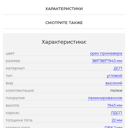
ХАРАКТЕРИСТИКИ
СМОТРИТЕ ТАКЖЕ
Характеристики:
цвет
орех примавера
размер
385*385*1945 мм
материал
ДСП
тип
угловой
вид
высокий
комплектация
полки
покрытие
ламинированное
высота
1945 мм
каркас
ЛДСП
толщина топа
22 мм
кромка топа
ПВХ 2 мм