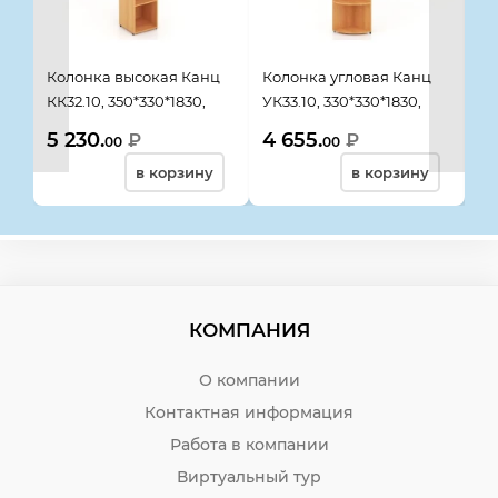
Колонка высокая Канц
Колонка угловая Канц
Ст
КК32.10, 350*330*1830,
УК33.10, 330*330*1830,
ШК
бук невский
бук невский
бу
5 230.
4 655.
7 
₽
₽
00
00
в корзину
в корзину
КОМПАНИЯ
О компании
Контактная информация
Работа в компании
Виртуальный тур