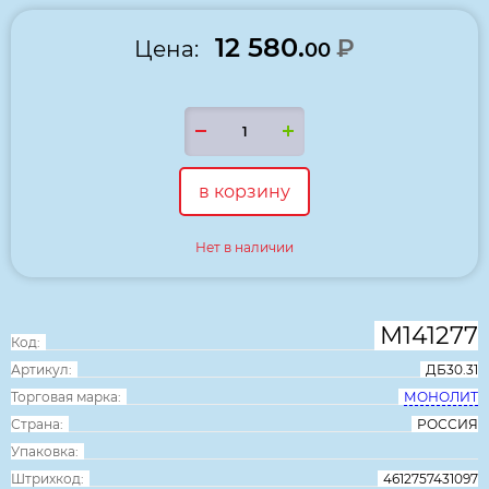
12 580.
₽
Цена:
00
в корзину
Нет в наличии
М141277
Код:
Артикул:
ДБ30.31
Торговая марка:
МОНОЛИТ
Страна:
РОССИЯ
Упаковка:
Штрихкод:
4612757431097