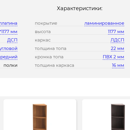
Характеристики:
платина
покрытие
ламинированное
*1177 мм
высота
1177 мм
ДСП
каркас
ЛДСП
угловой
толщина топа
22 мм
средний
кромка топа
ПВХ 2 мм
полки
толщина каркаса
16 мм