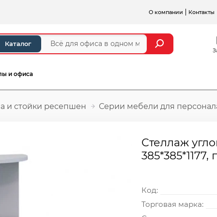
О компании
Контакты
Каталог
З
лы и офиса
а и стойки ресепшен
Серии мебели для персонал
Стеллаж угло
385*385*1177,
Код:
Торговая марка: