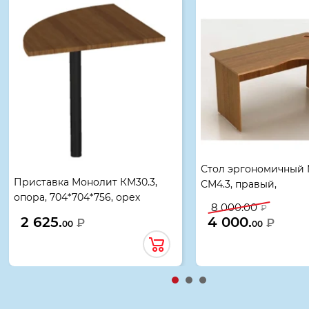
Стол эргономичный
Приставка Монолит КМ30.3,
СМ4.3, правый,
опора, 704*704*756, орех
1404*904(704)*756, о
8 000.00
₽
гварнери
гварнери, 02108
2 625.
4 000.
₽
₽
00
00