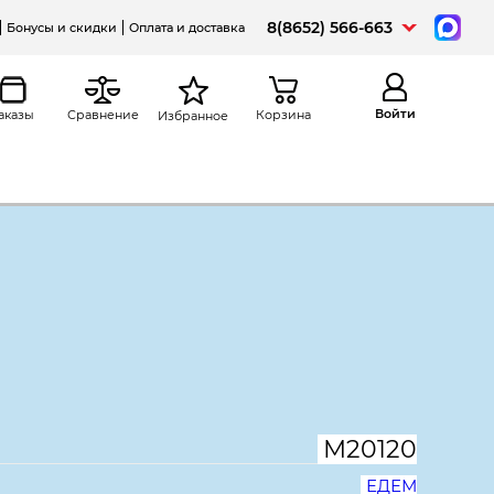
8(8652) 566-663
Бонусы и скидки
Оплата и доставка
Войти
аказы
Сравнение
Корзина
Избранное
а
Распечатать
даний Вита/Vita V-1.8,
, сосна карелия
М20120
ЕДЕМ