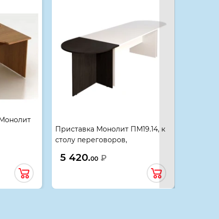
 Монолит
Приставка Монолит ПМ19.14, к
Стол жу
столу переговоров,
ЖМ02.14,
рех
702*904*756, венге
5 420.
4 190
₽
00