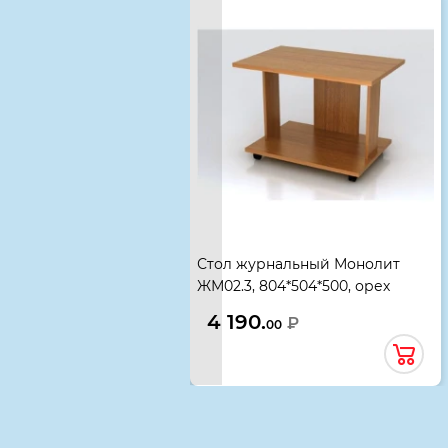
Стол журнальный Монолит
ЖМ02.3, 804*504*500, орех
гварнери
4 190.
₽
00