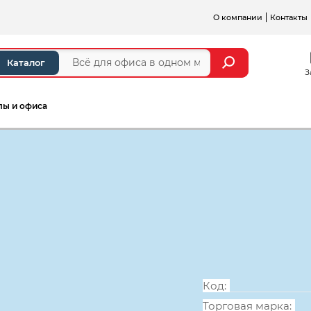
О компании
Контакты
Каталог
З
лы и офиса
а и стойки ресепшен
Серии мебели для персонал
Стол для засе
1900*900*750
Код:
Торговая марка: