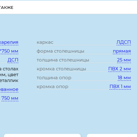
ТАКЖЕ
Характеристики:
карелия
каркас
ЛДСП
*750 мм
форма столешницы
прямая
ДСП
толщина столешницы
25 мм
в столах
кромка столешницы
ПВХ 2 мм
мм, цвет
толщина опор
18 мм
еталлик
кромка опор
ПВХ 1 мм
ованное
750 мм