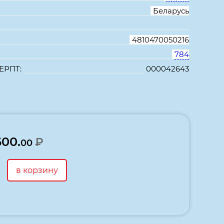
Беларусь
4810470050216
784
ЕРПТ:
000042643
В избранное
Сравнить
600.
₽
00
в корзину