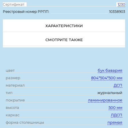
Сертификат:
1230
Реестровый номер РРПП:
10358903
ХАРАКТЕРИСТИКИ
СМОТРИТЕ ТАКЖЕ
Характеристики:
цвет
бук бавария
размер
804*504*500 мм
материал
ДСП
тип
журнальный
покрытие
ламинированное
высота
500 мм
каркас
ЛДСП
форма столешницы
прямая