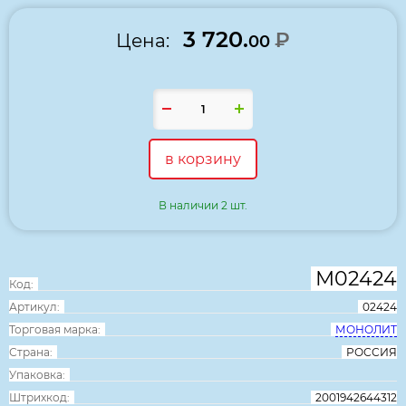
3 720.
₽
Цена:
00
в корзину
В наличии 2 шт.
М02424
Код:
Артикул:
02424
Торговая марка:
МОНОЛИТ
Страна:
РОССИЯ
Упаковка:
Штрихкод:
2001942644312