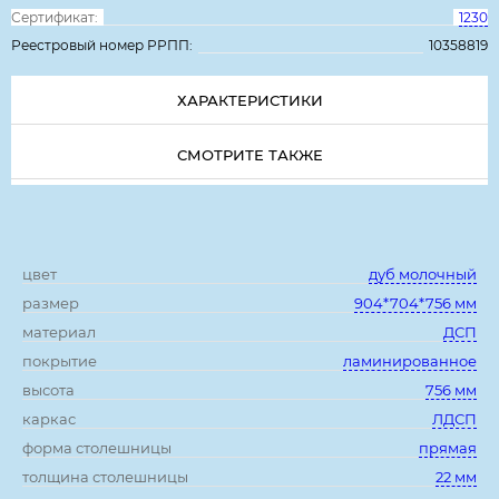
Сертификат:
1230
Реестровый номер РРПП:
10358819
ХАРАКТЕРИСТИКИ
СМОТРИТЕ ТАКЖЕ
Характеристики:
цвет
дуб молочный
размер
904*704*756 мм
материал
ДСП
покрытие
ламинированное
высота
756 мм
каркас
ЛДСП
форма столешницы
прямая
толщина столешницы
22 мм