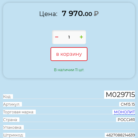
7 970.
₽
Цена:
00
в корзину
В наличии 11 шт.
М029715
Код:
Артикул:
СМ15.15
Торговая марка:
МОНОЛИТ
Страна:
РОССИЯ
Упаковка:
Штрихкод:
4627088214639