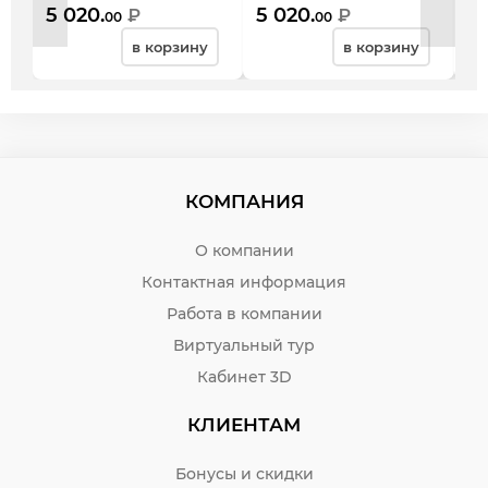
800*600*750, бук
800*600*750, орех
90
5 020.
5 020.
7 
₽
₽
00
00
невский
пирамидальный
гв
в корзину
в корзину
КОМПАНИЯ
О компании
Контактная информация
Работа в компании
Виртуальный тур
Кабинет 3D
КЛИЕНТАМ
Бонусы и скидки