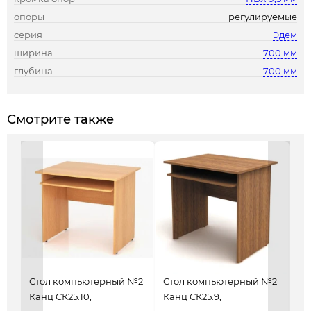
опоры
регулируемые
серия
Эдем
ширина
700 мм
глубина
700 мм
Смотрите также
Стол компьютерный №2
Стол компьютерный №2
Ст
Канц СК25.10,
Канц СК25.9,
Мо