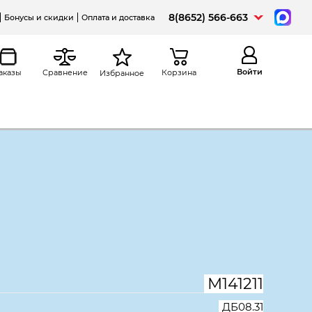
8(8652) 566-663
Бонусы и скидки
Оплата и доставка
Войти
аказы
Сравнение
Корзина
Избранное
а
Распечатать
нейный Дублин ДБ08.31,
*900*750, Акация лорка
М141211
ДБ08.31