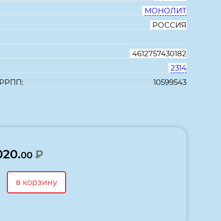
МОНОЛИТ
РОССИЯ
4612757430182
2314
 РРПП:
10599543
В избранное
Сравнить
020.
₽
00
в корзину