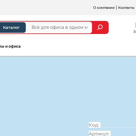
О компании
Контакты
Каталог
З
лы и офиса
а и стойки ресепшен
Серии мебели для персонал
Стол криволи
правый, 1600
Код:
Артикул: