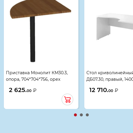
Приставка Монолит КМ30.3,
Стол криволинейны
опора, 704*704*756, орех
ДБ07.30, правый, 140
гварнери
белый
2 625.
12 710.
₽
₽
00
00