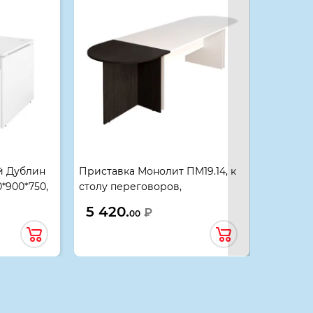
й Дублин
Приставка Монолит ПМ19.14, к
Стол жу
0*900*750,
столу переговоров,
ЖМ02.14,
702*904*756, венге
5 420.
4 190
₽
00