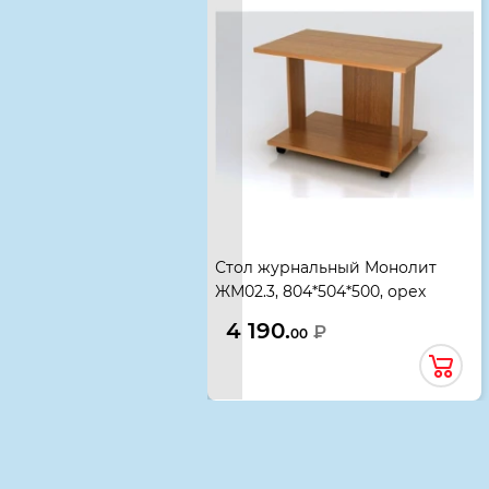
Стол журнальный Монолит
ЖМ02.3, 804*504*500, орех
гварнери
4 190.
₽
00