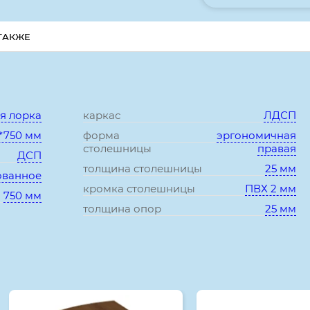
ТАКЖЕ
Характеристики:
я лорка
каркас
ЛДСП
*750 мм
форма
эргономичная
столешницы
правая
ДСП
толщина столешницы
25 мм
ованное
кромка столешницы
ПВХ 2 мм
750 мм
толщина опор
25 мм