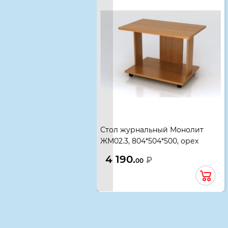
Стол журнальный Монолит
ЖМ02.3, 804*504*500, орех
гварнери
4 190.
₽
00