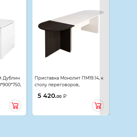
й Дублин
Приставка Монолит ПМ19.14, к
Стол жу
0*900*750,
столу переговоров,
ЖМ02.14,
702*904*756, венге
5 420.
4 190
₽
00