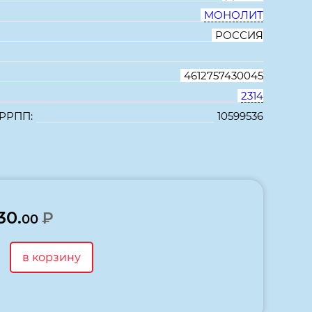
МОНОЛИТ
РОССИЯ
4612757430045
2314
 РРПП:
10599536
В избранное
Сравнить
30.
₽
00
в корзину