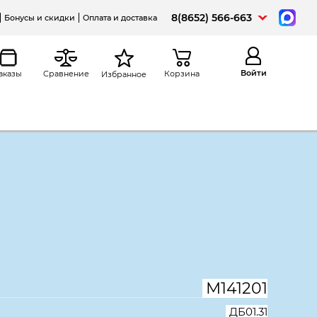
8(8652) 566-663
Бонусы и скидки
Оплата и доставка
Войти
аказы
Сравнение
Корзина
Избранное
а
Распечатать
ный Дублин ДБ01.31,
 Акация лорка
М141201
ДБ01.31