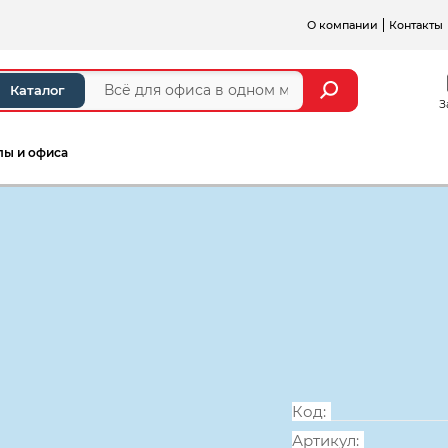
О компании
Контакты
Каталог
З
лы и офиса
а и стойки ресепшен
Серии мебели для персонал
Стол письмен
900*700*750,
Код:
Артикул: