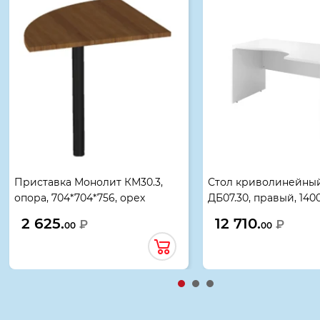
Приставка Монолит КМ30.3,
Стол криволинейны
опора, 704*704*756, орех
ДБ07.30, правый, 140
гварнери
белый
2 625.
12 710.
₽
₽
00
00