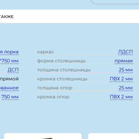
ТАКЖЕ
Характеристики:
я лорка
каркас
ЛДСП
*750 мм
форма столешницы
прямая
ДСП
толщина столешницы
25 мм
прямой
кромка столешницы
ПВХ 2 мм
ованное
толщина опор
25 мм
750 мм
кромка опор
ПВХ 2 мм