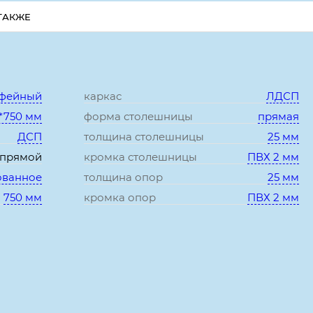
ТАКЖЕ
Характеристики:
офейный
каркас
ЛДСП
*750 мм
форма столешницы
прямая
ДСП
толщина столешницы
25 мм
прямой
кромка столешницы
ПВХ 2 мм
ованное
толщина опор
25 мм
750 мм
кромка опор
ПВХ 2 мм