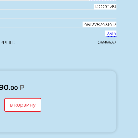
РОССИЯ
4612757431417
2314
 РРПП:
10599537
В избранное
Сравнить
390.
₽
00
в корзину