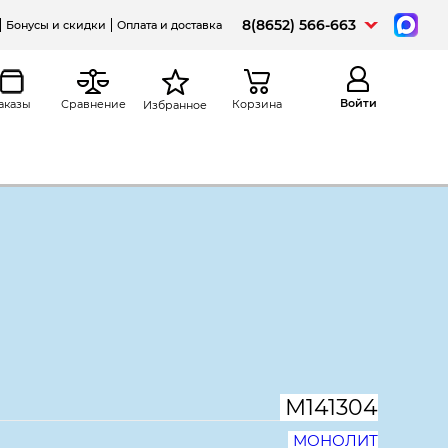
8(8652) 566-663
Бонусы и скидки
Оплата и доставка
Войти
аказы
Сравнение
Корзина
Избранное
а
Распечатать
ный Дублин ДБ04.37,
, Дуб кофейный
М141304
МОНОЛИТ