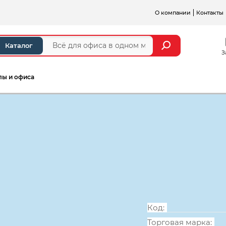
О компании
Контакты
Каталог
З
лы и офиса
а и стойки ресепшен
Серии мебели для персонал
Стол письмен
1600*700*750
Код:
Торговая марка: