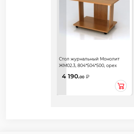
Стол журнальный Монолит
ЖМ02.3, 804*504*500, орех
гварнери
4 190.
₽
00