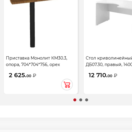
Приставка Монолит КМ30.3,
Стол криволинейны
опора, 704*704*756, орех
ДБ07.30, правый, 140
гварнери
белый
2 625.
12 710.
₽
₽
00
00