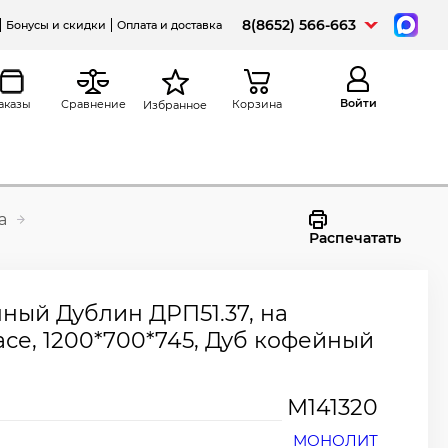
8(8652) 566-663
Бонусы и скидки
Оплата и доставка
Войти
аказы
Сравнение
Корзина
Избранное
а
Распечатать
ный Дублин ДРП51.37, на
се, 1200*700*745, Дуб кофейный
М141320
МОНОЛИТ