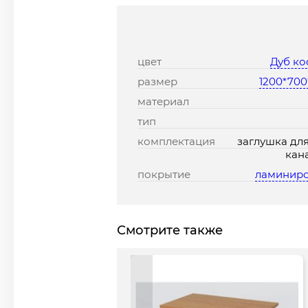
цвет
Дуб к
размер
1200*700
материал
тип
комплектация
заглушка для
кан
покрытие
ламинир
Смотрите также