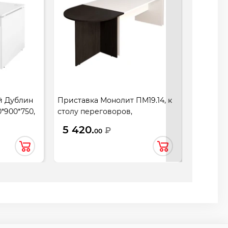
й Дублин
Приставка Монолит ПМ19.14, к
Стол жу
0*900*750,
столу переговоров,
ЖМ02.14,
702*904*756, венге
5 420.
4 190
₽
00