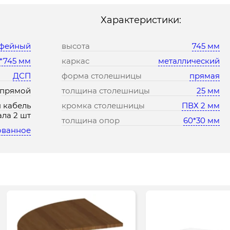
Характеристики:
офейный
высота
745 мм
*745 мм
каркас
металлический
ДСП
форма столешницы
прямая
прямой
толщина столешницы
25 мм
 кабель
кромка столешницы
ПВХ 2 мм
ала 2 шт
толщина опор
60*30 мм
ованное