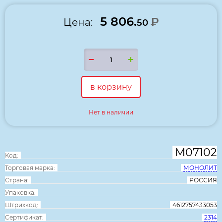
5 806.
₽
Цена:
50
в корзину
Нет в наличии
М07102
Код:
Торговая марка:
МОНОЛИТ
Страна:
РОССИЯ
Упаковка:
Штрихкод:
4612757433053
Сертификат:
2314