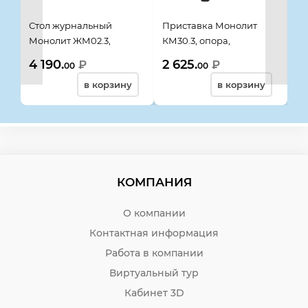
Стол журнальный
Приставка Монолит
Ст
Монолит ЖМ02.3,
КМ30.3, опора,
Ду
804*504*500, орех
704*704*756, орех
пр
4 190.
2 625.
12
₽
₽
00
00
гварнери
гварнери
бе
в корзину
в корзину
КОМПАНИЯ
О компании
Контактная информация
Работа в компании
Виртуальный тур
Кабинет 3D