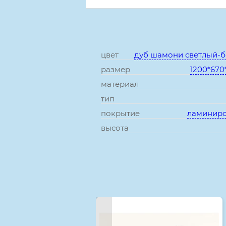
цвет
дуб шамони светлый-
размер
1200*670
материал
тип
покрытие
ламинир
высота
Смотрите также