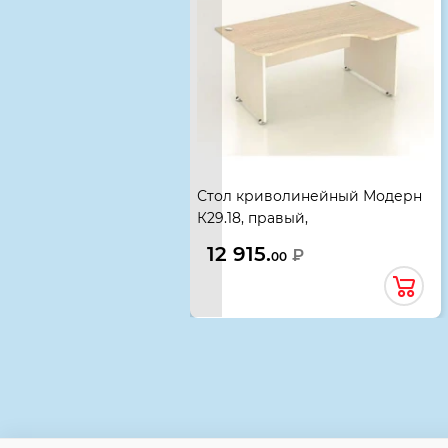
Стол криволинейный Модерн
К29.18, правый,
1360*900(800)*740, дуб шамони
12 915.
₽
00
светлый