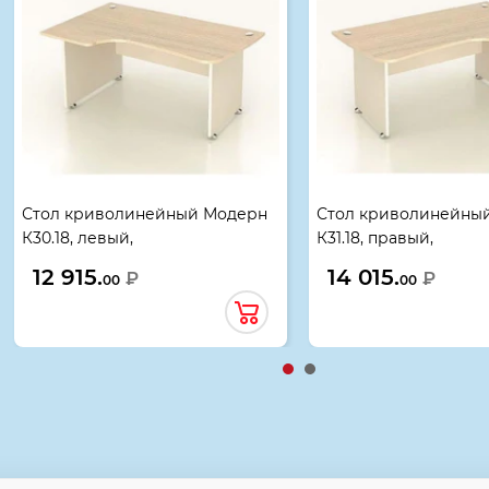
Стол криволинейный Модерн
Стол криволинейны
К30.18, левый,
К31.18, правый,
1360*900(800)*740, дуб шамони
1600*900(800)*740, 
12 915.
14 015.
₽
₽
00
00
светлый
светлый