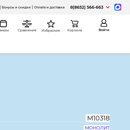
8(8652) 566-663
Бонусы и скидки
Оплата и доставка
Войти
аказы
Сравнение
Корзина
Избранное
а
Распечатать
ный Модерн К22.18,
, дуб шамони светлый
М10318
МОНОЛИТ