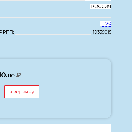
РОССИЯ
1230
 РРПП:
10359015
В избранное
Сравнить
10.
₽
00
в корзину