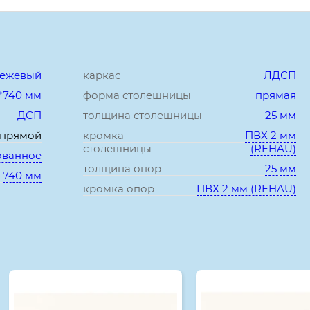
Характеристики:
бежевый
каркас
ЛДСП
*740 мм
форма столешницы
прямая
ДСП
толщина столешницы
25 мм
прямой
кромка
ПВХ 2 мм
столешницы
(REHAU)
ованное
толщина опор
25 мм
740 мм
кромка опор
ПВХ 2 мм (REHAU)