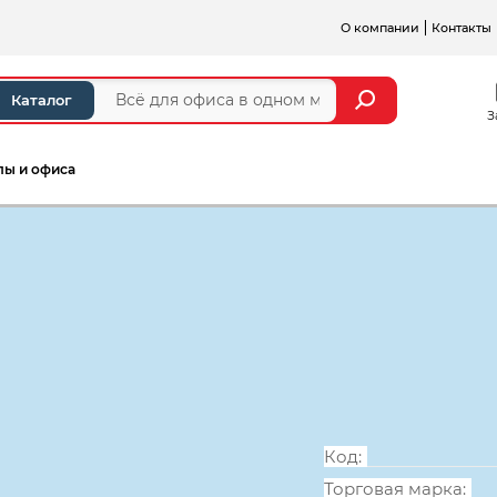
О компании
Контакты
Каталог
З
лы и офиса
а и стойки ресепшен
Серии мебели для персонал
Стол письмен
1200*670*740
Код:
Торговая марка: