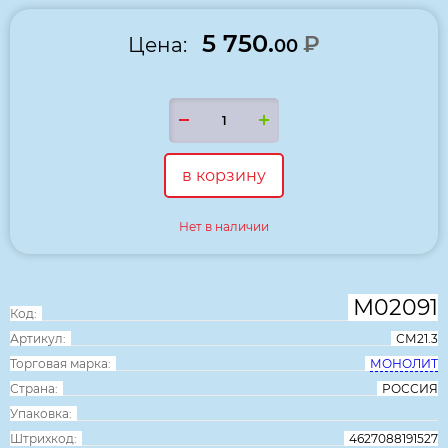
5 750.
₽
Цена:
00
в корзину
Нет в наличии
М02091
Код:
Артикул:
СМ21.3
Торговая марка:
МОНОЛИТ
Страна:
РОССИЯ
Упаковка:
Штрихкод:
4627088191527