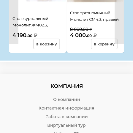
Стол эргономичный
Ст
Стол журнальный
Монолит СМ4.3, правый,
Мо
Монолит ЖМ02.3,
1404*904(704)*756, орех
14
8 000.00
8 
₽
804*504*500, орех
гварнери, 02108
гв
4 190.
4 000.
4
₽
₽
00
00
гварнери
в корзину
в корзину
КОМПАНИЯ
О компании
Контактная информация
Работа в компании
Виртуальный тур