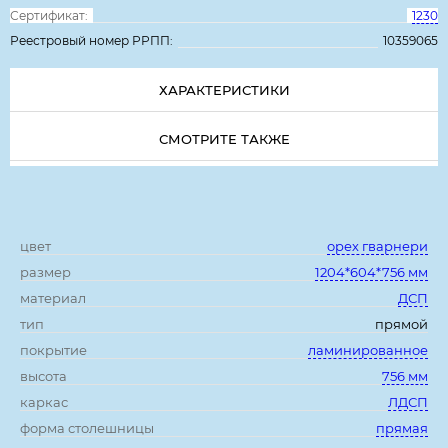
Сертификат:
1230
Реестровый номер РРПП:
10359065
ХАРАКТЕРИСТИКИ
СМОТРИТЕ ТАКЖЕ
Характеристики:
цвет
орех гварнери
размер
1204*604*756 мм
материал
ДСП
тип
прямой
покрытие
ламинированное
высота
756 мм
каркас
ЛДСП
форма столешницы
прямая