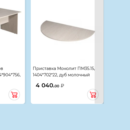
ов
Приставка Монолит ПМ35.15,
Пристав
4*904*756,
1404*702*22, дуб молочный
704*704*
4 040.
2 070
₽
00