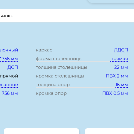
ТАКЖЕ
Характеристики:
олочный
каркас
ЛДСП
*756 мм
форма столешницы
прямая
ДСП
толщина столешницы
22 мм
прямой
кромка столешницы
ПВХ 2 мм
ованное
толщина опор
16 мм
756 мм
кромка опор
ПВХ 0,5 мм