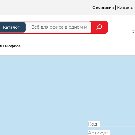
О компании
Контакты
Каталог
З
лы и офиса
а и стойки ресепшен
Серии мебели для персонал
Стол письмен
1604*604*756
Код:
Артикул: