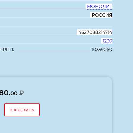
МОНОЛИТ
РОССИЯ
4627088214714
1230
 РРПП:
10359060
В избранное
Сравнить
80.
₽
00
в корзину