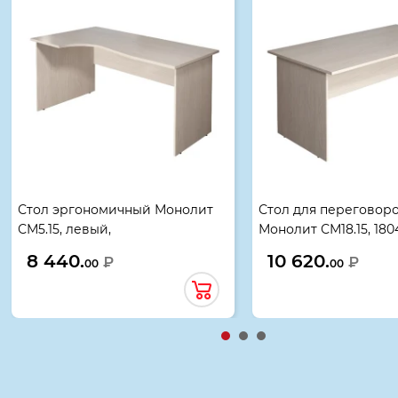
Стол эргономичный Монолит
Стол для переговор
СМ5.15, левый,
Монолит СМ18.15, 180
1404*904(704)*756, дуб
дуб молочный
8 440.
10 620.
₽
₽
00
00
молочный