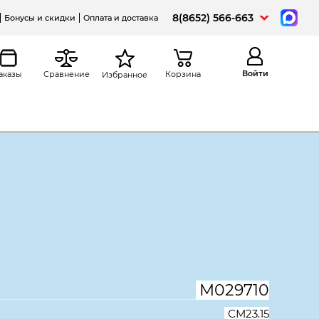
8(8652) 566-663
Бонусы и скидки
Оплата и доставка
Войти
аказы
Сравнение
Корзина
Избранное
а
Распечатать
ный Монолит СМ23.15,
, дуб молочный
М029710
СМ23.15