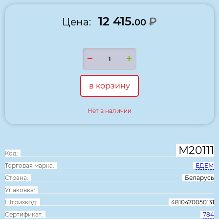
12 415.
₽
Цена:
00
в корзину
Нет в наличии
М20111
Код:
Торговая марка:
ЕДЕМ
Страна:
Беларусь
Упаковка:
Штрихкод:
4810470050131
Сертификат:
784