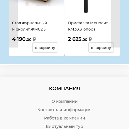
Стол журнальный
Приставка Монолит
Ст
Монолит ЖМ02.3,
КМ30.3, опора,
Ду
804*504*500, орех
704*704*756, орех
пр
4 190.
2 625.
12
₽
₽
00
00
гварнери
гварнери
бе
в корзину
в корзину
КОМПАНИЯ
О компании
Контактная информация
Работа в компании
Виртуальный тур