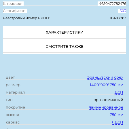
Штрихкод:
4650472782476
Сертификат:
303
Реестровый номер РРПП:
10483762
ХАРАКТЕРИСТИКИ
СМОТРИТЕ ТАКЖЕ
Характеристики:
цвет
французский орех
размер
1400*900*750 мм
материал
ДСП
тип
эргономичный
покрытие
ламинированное
высота
750 мм
каркас
ЛДСП