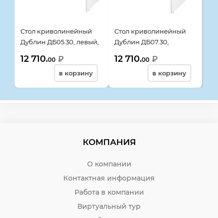
Стол криволинейный
Стол криволинейный
Дублин ДБ05.30, левый,
Дублин ДБ07.30,
1400*900*750, белый
правый, 1400*900*750,
12 710.
12 710.
₽
₽
00
00
белый
в корзину
в корзину
КОМПАНИЯ
О компании
Контактная информация
Работа в компании
Виртуальный тур