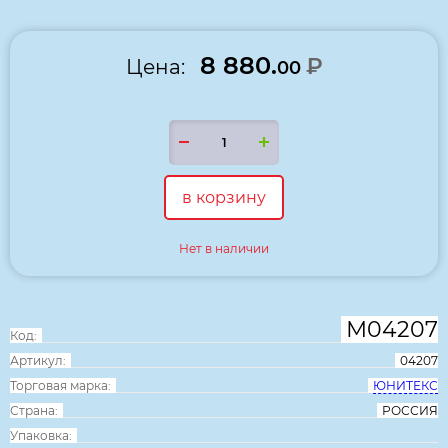
8 880.
₽
Цена:
00
в корзину
Нет в наличии
М04207
Код:
Артикул:
04207
Торговая марка:
ЮНИТЕКС
Страна:
РОССИЯ
Упаковка: