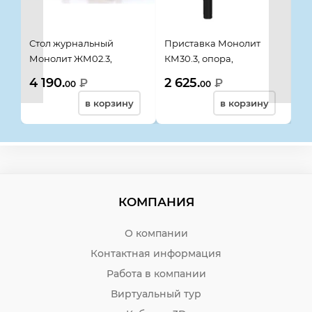
Стол журнальный
Приставка Монолит
Ст
Монолит ЖМ02.3,
КМ30.3, опора,
Ду
804*504*500, орех
704*704*756, орех
пр
4 190.
2 625.
12
₽
₽
00
00
гварнери
гварнери
бе
в корзину
в корзину
КОМПАНИЯ
О компании
Контактная информация
Работа в компании
Виртуальный тур