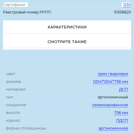
Сертификат:
1230
Реестровый номер РРПП:
10358820
ХАРАКТЕРИСТИКИ
СМОТРИТЕ ТАКЖЕ
Характеристики:
цвет
орех гварнери
размер
1204*1204*756 мм
материал
ДСП
тип
эргономичный
покрытие
ламинированное
высота
756 мм
каркас
ЛДСП
форма столешницы
эргономичная