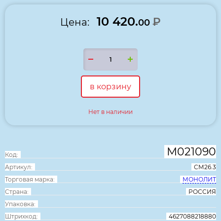
10 420.
₽
Цена:
00
в корзину
Нет в наличии
М021090
Код:
Артикул:
СМ26.3
Торговая марка:
МОНОЛИТ
Страна:
РОССИЯ
Упаковка:
Штрихкод:
4627088218880