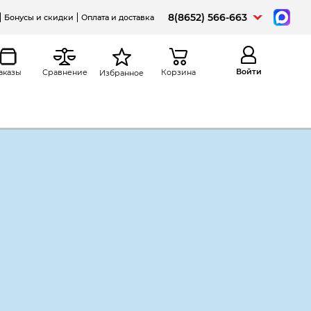
8(8652) 566-663
Бонусы и скидки
Оплата и доставка
Войти
аказы
Сравнение
Корзина
Избранное
а
Распечатать
ичный Монолит СМ7.1, левый,
*756, бук бавария, 02307
серый
венге
дуб молочный