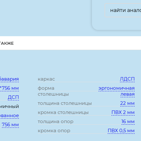
найти анал
ТАКЖЕ
Характеристики:
бавария
каркас
ЛДСП
)*756 мм
форма
эргономичная
столешницы
левая
ДСП
толщина столешницы
22 мм
омичный
кромка столешницы
ПВХ 2 мм
ованное
толщина опор
16 мм
756 мм
кромка опор
ПВХ 0,5 мм