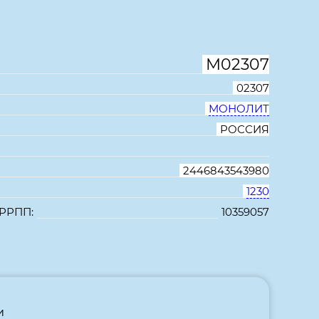
м
1604*1204*756 мм
М02307
02307
МОНОЛИТ
РОССИЯ
2446843543980
1230
 РРПП:
10359057
В избранное
Сравнить
и