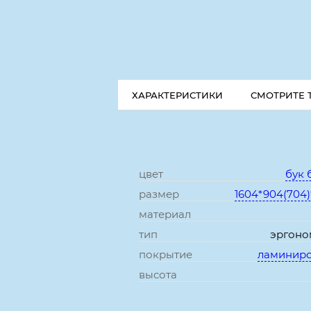
ХАРАКТЕРИСТИКИ
СМОТРИТЕ 
цвет
бук 
размер
1604*904(704
материал
тип
эргон
покрытие
ламинир
высота