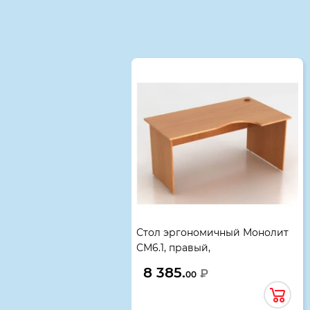
Смотрите также
Стол эргономичный Монолит
СМ6.1, правый,
1604*904(704)*756, бук бавария,
8 385.
₽
00
02306