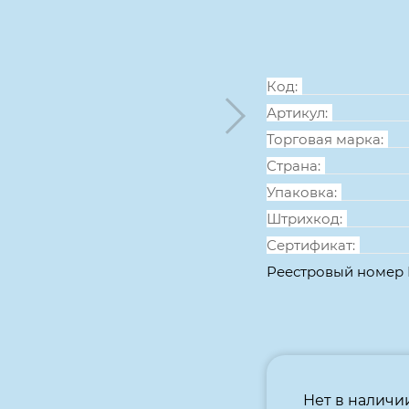
размер:
1604*904(704)*756 м
Код:
Артикул:
Торговая марка:
Страна:
Упаковка:
Штрихкод:
Сертификат:
Реестровый номер
Нет в наличи