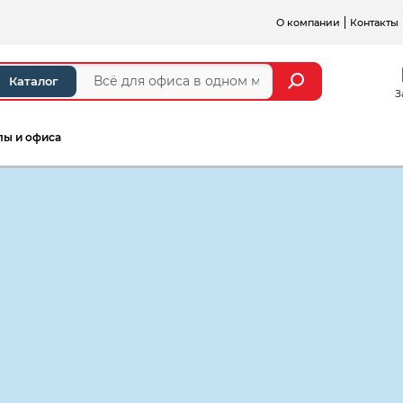
О компании
Контакты
Каталог
З
лы и офиса
а и стойки ресепшен
Серии мебели для персонал
Стол эргоном
1604*904(704)
цвет:
орех гварнери