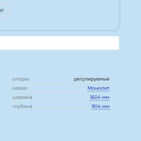
ог
опоры
регулируемые
серия
Монолит
ширина
1604 мм
глубина
904 мм