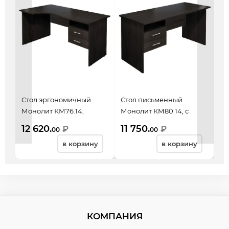
Стол эргономичный
Стол письменный
Ст
Монолит КМ76.14,
Монолит КМ80.14, с
Мо
левый, с подвесной
подвесной тумбой,
80
12 620.
11 750.
4 
₽
₽
00
00
тумбой,
1404*704*756, венге
но
в корзину
в корзину
1404*904(704)*756,
венге
КОМПАНИЯ