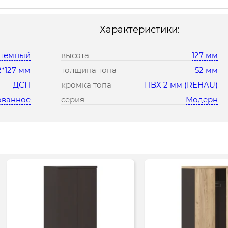
Характеристики:
 темный
высота
127 мм
2*127 мм
толщина топа
52 мм
ДСП
кромка топа
ПВХ 2 мм (REHAU)
ованное
серия
Модерн