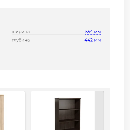
ширина
554 мм
глубина
442 мм