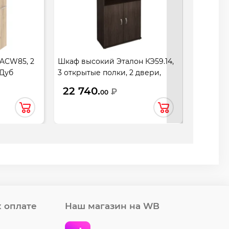
 ACW85, 2
Шкаф высокий Эталон КЭ59.14,
Стеллаж
 Дуб
3 открытые полки, 2 двери,
КЭ80.14,
854*424*2066, венге
венге
22 740.
19 70
₽
00
 оплате
Наш магазин на WB