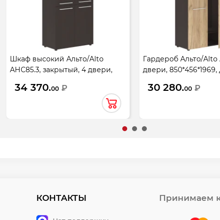
Шкаф высокий Альто/Alto
Гардероб Альто/Alto
АНС85.3, закрытый, 4 двери,
двери, 850*456*1969,
850*430*1969, Венге Магия
Бофорд/Венге Магия
34 370.
30 280.
₽
₽
00
00
КОНТАКТЫ
Принимаем к