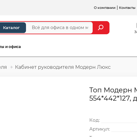
О компании
Контакты
Каталог
З
лы и офиса
еля
Кабинет руководителя Модерн Люкс
Топ Модерн М9
554*442*127,
Код:
Артикул: