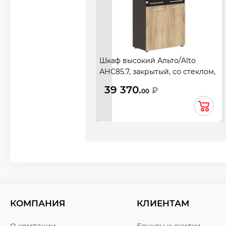
Шкаф высокий Альто/Alto
АНС85.7, закрытый, со стеклом,
4 двери, 850*430*1969, Дуб
39 370.
₽
00
Бофорд/Венге
КОМПАНИЯ
КЛИЕНТАМ
О компании
Бонусы и скидки