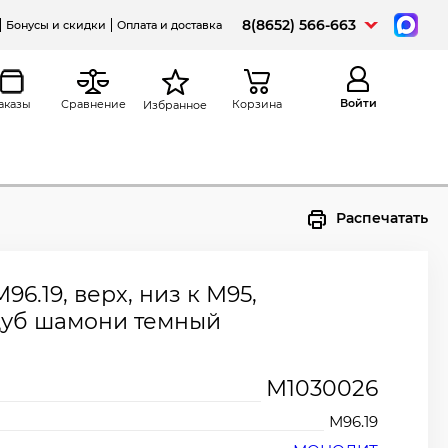
8(8652) 566-663
Бонусы и скидки
Оплата и доставка
Войти
аказы
Сравнение
Корзина
Избранное
Распечатать
6.19, верх, низ к М95,
 дуб шамони темный
М1030026
М96.19