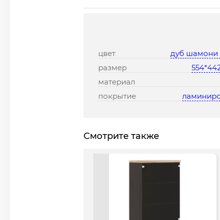
цвет
дуб шамони
размер
554*44
материал
покрытие
ламинир
Смотрите также