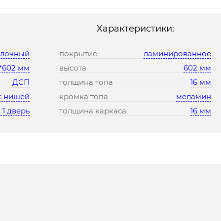
Характеристики:
олочный
покрытие
ламинированное
*602 мм
высота
602 мм
ДСП
толщина топа
16 мм
с нишей
кромка топа
меламин
 1 дверь
толщина каркаса
16 мм