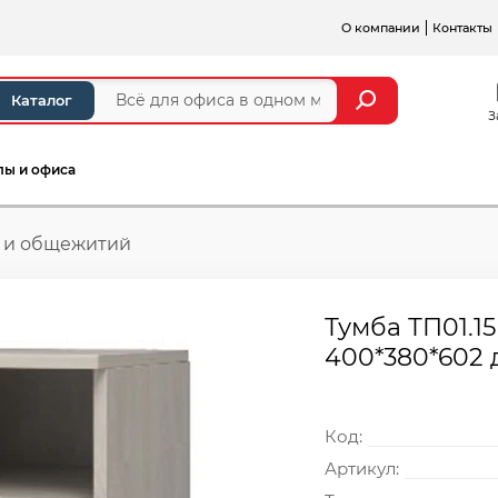
О компании
Контакты
Каталог
З
лы и офиса
ц и общежитий
Тумба ТП01.1
400*380*602
Код:
Артикул: