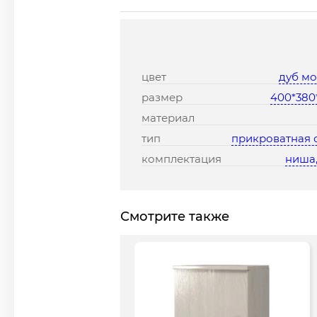
цвет
дуб м
размер
400*380
материал
тип
прикроватная 
комплектация
ниша,
Смотрите также