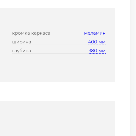
кромка каркаса
меламин
ширина
400 мм
глубина
380 мм