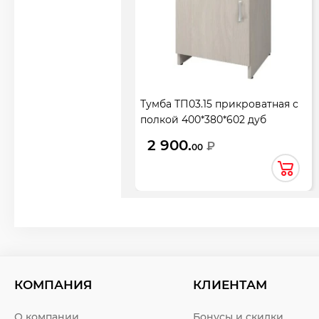
Тумба ТП03.15 прикроватная с
полкой 400*380*602 дуб
молочный
2 900.
₽
00
КОМПАНИЯ
КЛИЕНТАМ
О компании
Бонусы и скидки