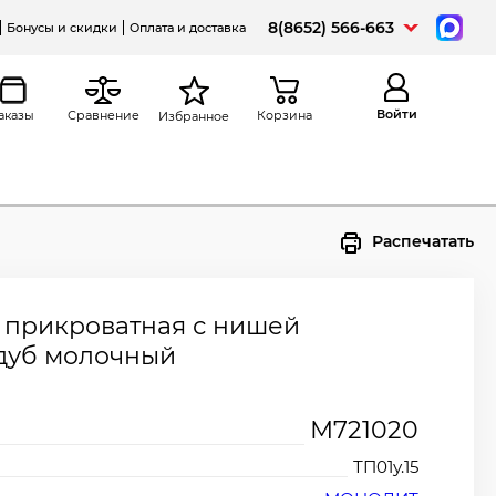
8(8652) 566-663
Бонусы и скидки
Оплата и доставка
Войти
аказы
Сравнение
Корзина
Избранное
Распечатать
5 прикроватная с нишей
 дуб молочный
М721020
ТП01у.15