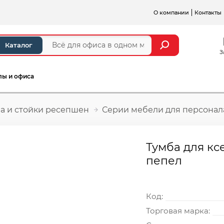
О компании
Контакты
Каталог
З
лы и офиса
а и стойки ресепшен
Серии мебели для персонал
Тумба для ксе
пепел
Код:
Торговая марка: