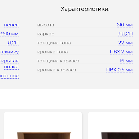
Характеристики:
пепел
высота
610 мм
*610 мм
каркас
ЛДСП
ДСП
толщина топа
22 мм
технику
кромка топа
ПВХ 2 мм
открытая
толщина каркаса
16 мм
полка
кромка каркаса
ПВХ 0,5 мм
ованное