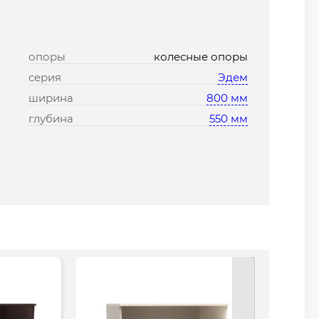
опоры
колесные опоры
серия
Эдем
ширина
800 мм
глубина
550 мм