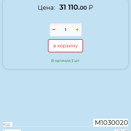
31 110.
₽
Цена:
00
в корзину
В наличии 3 шт.
цвет:
дуб шамони светлый
дуб шамони темный
размер:
1200*540*640 мм
420*590*590 мм
М1030020
Код: