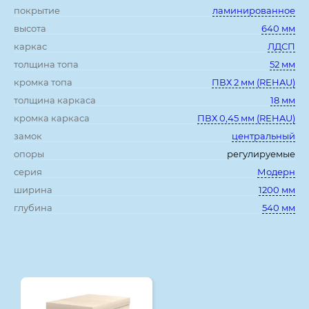
покрытие
ламинированное
высота
640 мм
каркас
ЛДСП
толщина топа
52 мм
кромка топа
ПВХ 2 мм (REHAU)
толщина каркаса
18 мм
кромка каркаса
ПВХ 0,45 мм (REHAU)
замок
центральный
опоры
регулируемые
серия
Модерн
ширина
1200 мм
глубина
540 мм
Смотрите также