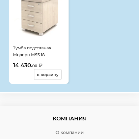
Тумба подставная
Модерн М93.18,
420*590*590, дуб
14 430.
₽
00
шамони светлый
в корзину
КОМПАНИЯ
О компании