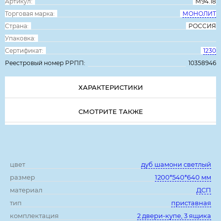
Артикул:
М94.18
Торговая марка:
МОНОЛИТ
Страна:
РОССИЯ
Упаковка:
Сертификат:
1230
Реестровый номер РРПП:
10358946
ХАРАКТЕРИСТИКИ
СМОТРИТЕ ТАКЖЕ
Характеристики:
цвет
дуб шамони светлый
размер
1200*540*640 мм
материал
ДСП
тип
приставная
комплектация
2 двери-купе, 3 ящика