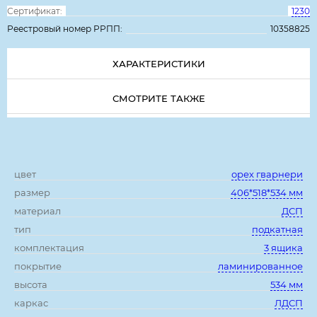
Сертификат:
1230
Реестровый номер РРПП:
10358825
ХАРАКТЕРИСТИКИ
СМОТРИТЕ ТАКЖЕ
Характеристики:
цвет
орех гварнери
размер
406*518*534 мм
материал
ДСП
тип
подкатная
комплектация
3 ящика
покрытие
ламинированное
высота
534 мм
каркас
ЛДСП